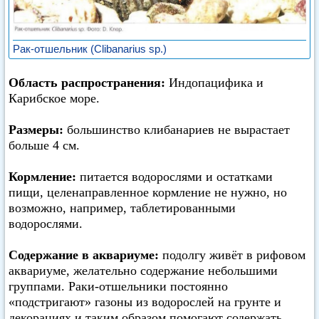
Рак-отшельник (Clibanarius sp.)
Область распространения:
Индопацифика и
Карибское море.
Размеры:
большинство клибанариев не вырастает
больше 4 см.
Кормление:
питается водорослями и остатками
пищи, целенаправленное кормление не нужно, но
возможно, например, таблетированными
водорослями.
Содержание в аквариуме:
подолгу живёт в рифовом
аквариуме, желательно содержание небольшими
группами. Раки-отшельники постоянно
«подстригают» газоны из водорослей на грунте и
декорациях и таким образом помогают содержать