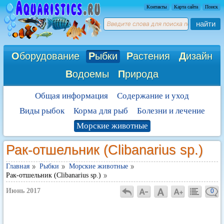
Контакты
Карта сайта
Поиск
найти
О
борудование
Р
ыбки
Р
астения
Д
изайн
В
одоемы
П
рирода
Общая информация
Содержание и уход
Виды рыбок
Корма для рыб
Болезни и лечение
Морские животные
Рак-отшельник (Clibanarius sp.)
Главная
Рыбки
Морские животные
Рак-отшельник (Clibanarius sp.)
Июнь 2017
0