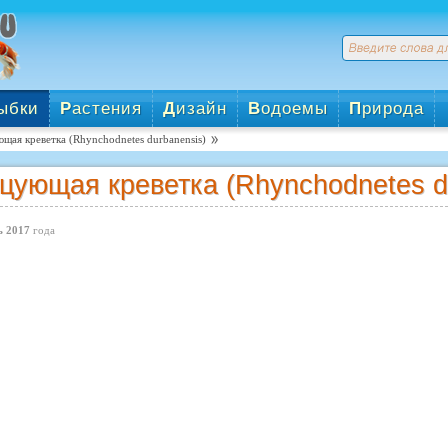
ыбки
Р
астения
Д
изайн
В
одоемы
П
рирода
щая креветка (Rhynchodnetes durbanensis)
цующая креветка (Rhynchodnetes d
 2017
года