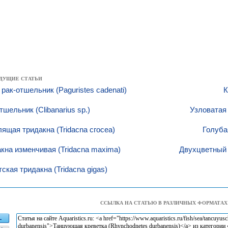
ДУЩИЕ СТАТЬИ
рак-отшельник (Paguristes cadenati)
К
тшельник (Clibanarius sp.)
Узловатая 
ящая тридакна (Tridacna сгосеа)
Голубая
кна изменчивая (Tridacna maxima)
Двухцветный 
тская тридакна (Tridacna gigas)
ССЫЛКА НА СТАТЬЮ В РАЗЛИЧНЫХ ФОРМАТАХ
L