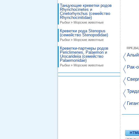
Танцующие креветки родов
Rhynchocinetes и
Cinetorhynchus (семейство
Rhynchocinitidae)
Рыбки » Морские животные
Креветки рода Stenopus
(семейство Stenopodidae)
Рыбки » Морские животные
Креветки-партнеры родов
ПРЕДЫ
Periclimenes, Palaemon и
Алый 
Urocarideiia (семейство
Palaemonidae)
Рыбки » Морские животные
Рак-о
Сверл
Трида
Гиган
HTM