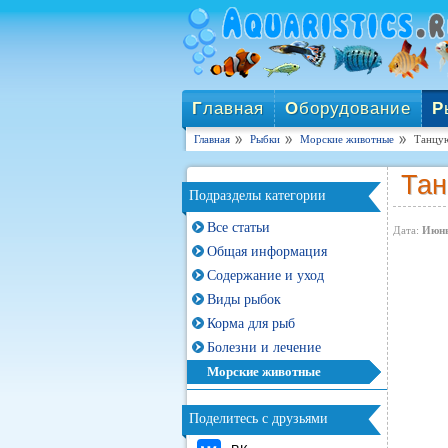
Г
лавная
О
борудование
Р
Главная
Рыбки
Морские животные
Танцую
Тан
Подразделы категории
Все статьи
Дата:
Июнь
Общая информация
Содержание и уход
Виды рыбок
Корма для рыб
Болезни и лечение
Морские животные
Поделитесь с друзьями