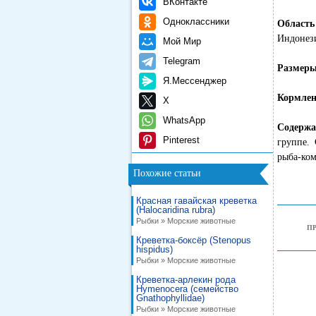
ВКонтакте
Одноклассники
Област
Индонез
Мой Мир
Telegram
Размер
Я.Мессенджер
Кормлен
X
WhatsApp
Содержа
Pinterest
группе.
рыба-ком
Похожие статьи
Красная гавайская креветка
(Halocaridina rubra)
Рыбки » Морские животные
П
Креветка-боксёр (Stenopus
hispidus)
Рыбки » Морские животные
Креветка-арлекин рода
Hymenocera (семейство
Gnathophyllidae)
Рыбки » Морские животные