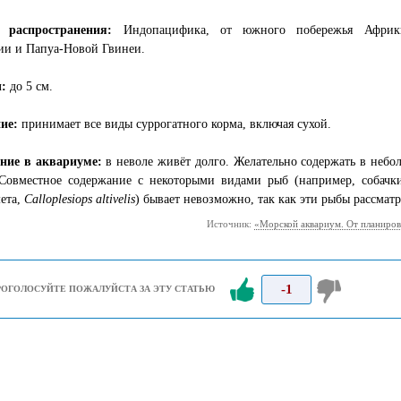
ь распространения:
Индопацифика, от южного побережья Афри
ии и Папуа-Новой Гвинеи.
ы:
до 5 см.
ие:
принимает все виды суррогатного корма, включая сухой.
ние в аквариуме:
в неволе живёт долго. Желательно содержать в небо
 Совместное содержание с некоторыми видами рыб (например, собачк
ета,
Calloplesiops altivelis
) бывает невозможно, так как эти рыбы рассматр
Источник:
«Морской аквариум. От планиров
-1
РОГОЛОСУЙТЕ ПОЖАЛУЙСТА ЗА ЭТУ СТАТЬЮ