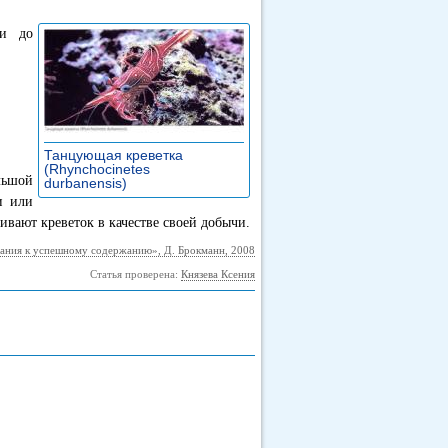
ки до
Танцующая креветка
(Rhynchocinetes
льшой
durbanensis)
»
и или
ивают креветок в качестве своей добычи.
ания к успешному содержанию», Д. Брокманн, 2008
Статья проверена:
Князева Ксения