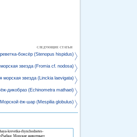
СЛЕДУЮЩИЕ СТАТЬИ
реветка-боксёр (Stenopus hispidus)
морская звезда (Fromia cf. nodosa)
 морская звезда (Linckia laevigata)
ёж-дикобраз (Echinometra mathaei)
Морской ёж-шар (Mespilia globulus)