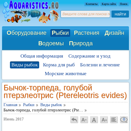
Контакты
Карта сайта
Поиск
найти
О
борудование
Р
ыбки
Р
астения
Д
изайн
В
одоемы
П
рирода
Общая информация
Содержание и уход
Виды рыбок
Корма для рыб
Болезни и лечение
Морские животные
Бычок-торпеда, голубой
птерэлеотрис (Ptereleotris evides)
Главная
Рыбки
Виды рыбок
Бычок-торпеда, голубой птерэлеотрис (Pte…
Июнь 2017
0