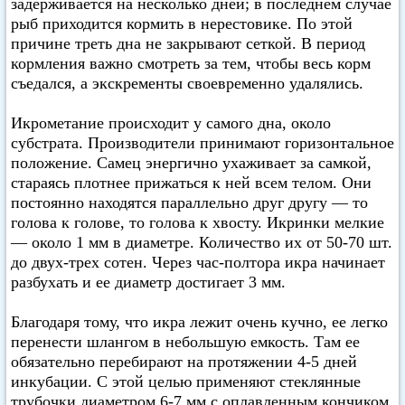
задерживается на несколько дней; в последнем случае
рыб приходится кормить в нерестовике. По этой
причине треть дна не закрывают сеткой. В период
кормления важно смотреть за тем, чтобы весь корм
съедался, а экскременты своевременно удалялись.
Икрометание происходит у самого дна, около
субстрата. Производители принимают горизонтальное
положение. Самец энергично ухаживает за самкой,
стараясь плотнее прижаться к ней всем телом. Они
постоянно находятся параллельно друг другу — то
голова к голове, то голова к хвосту. Икринки мелкие
— около 1 мм в диаметре. Количество их от 50-70 шт.
до двух-трех сотен. Через час-полтора икра начинает
разбухать и ее диаметр достигает 3 мм.
Благодаря тому, что икра лежит очень кучно, ее легко
перенести шлангом в небольшую емкость. Там ее
обязательно перебирают на протяжении 4-5 дней
инкубации. С этой целью применяют стеклянные
трубочки диаметром 6-7 мм с оплавленным кончиком.