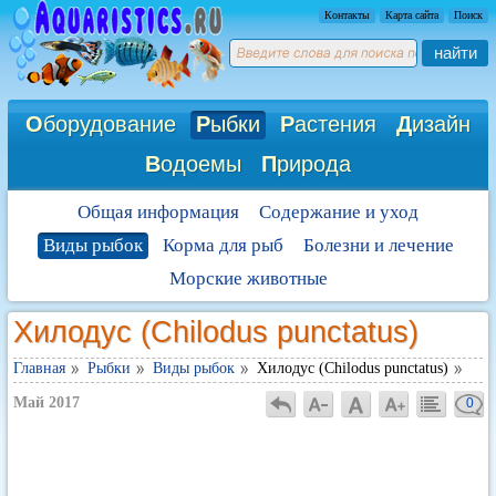
Контакты
Карта сайта
Поиск
найти
О
борудование
Р
ыбки
Р
астения
Д
изайн
В
одоемы
П
рирода
Общая информация
Содержание и уход
Виды рыбок
Корма для рыб
Болезни и лечение
Морские животные
Хилодус (Chilodus punctatus)
Главная
Рыбки
Виды рыбок
Хилодус (Chilodus punctatus)
Май 2017
0