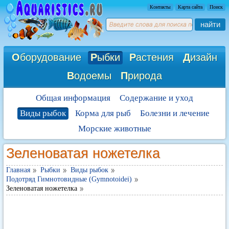
Контакты
Карта сайта
Поиск
найти
О
борудование
Р
ыбки
Р
астения
Д
изайн
В
одоемы
П
рирода
Общая информация
Содержание и уход
Виды рыбок
Корма для рыб
Болезни и лечение
Морские животные
Зеленоватая ножетелка
Главная
Рыбки
Виды рыбок
Подотряд Гимнотовидные (Gymnotoidei)
Зеленоватая ножетелка