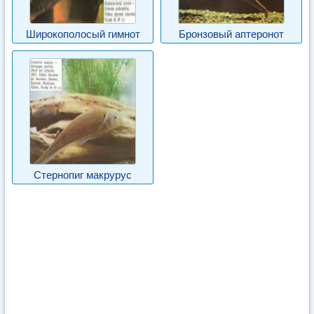
Широкополосый гимнот
Бронзовый аптеронот
Стернопиг макрурус