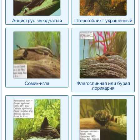
Анциструс звездчатый
Птерогоблихт украшенный
Сомик-игла
Флагоспинная или бурая
лорикария