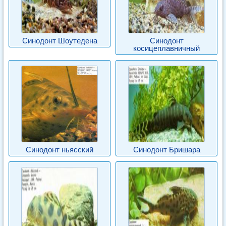
Синодонт Шоутедена
Синодонт
косицеплавничный
Синодонт ньясский
Синодонт Бришара