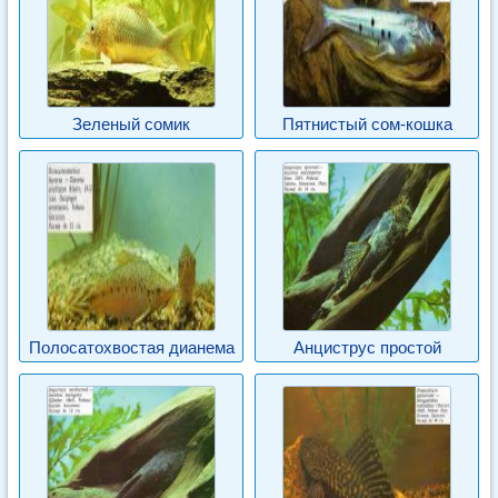
Зеленый сомик
Пятнистый сом-кошка
Полосатохвостая дианема
Анциструс простой