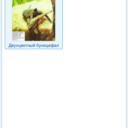
Двухцветный буноцефал