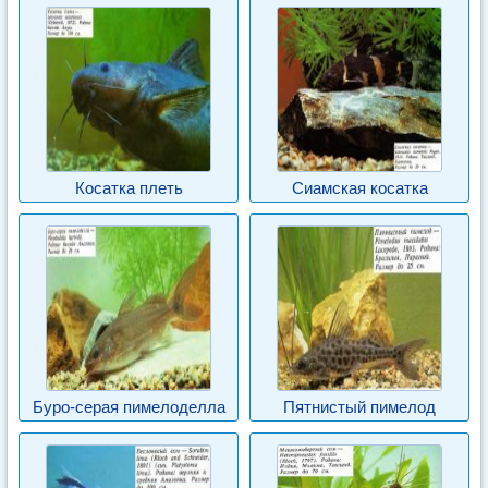
Косатка плеть
Сиамская косатка
Буро-серая пимелоделла
Пятнистый пимелод