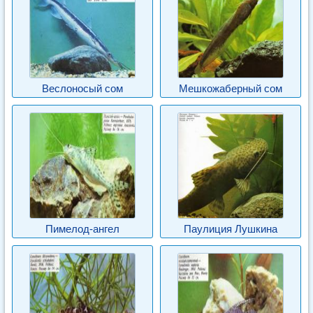
Веслоносый сом
Мешкожаберный сом
Пимелод-ангел
Паулиция Лушкина