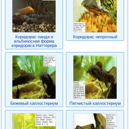
Коридорас панда и
Коридорас непрочный
альбиносная форма
коридораса Наттерера
Бежевый хаплостернум
Пятнистый хаплостернум