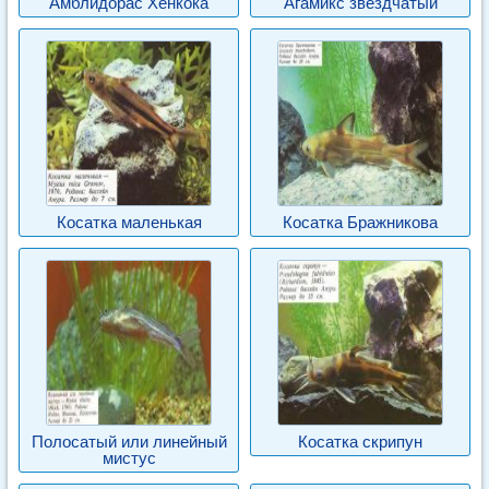
Амблидорас Хенкока
Агамикс звездчатый
Косатка маленькая
Косатка Бражникова
Полосатый или линейный
Косатка скрипун
мистус