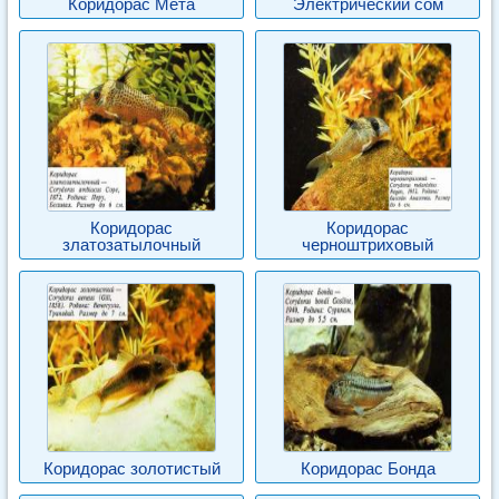
Коридорас Мета
Электрический сом
Коридорас
Коридорас
златозатылочный
черноштриховый
Коридорас золотистый
Коридорас Бонда