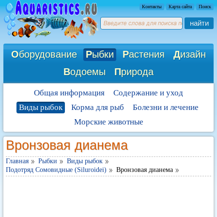
Контакты
Карта сайта
Поиск
найти
О
борудование
Р
ыбки
Р
астения
Д
изайн
В
одоемы
П
рирода
Общая информация
Содержание и уход
Виды рыбок
Корма для рыб
Болезни и лечение
Морские животные
Вронзовая дианема
Главная
Рыбки
Виды рыбок
Подотряд Сомовидные (Siluroidei)
Вронзовая дианема