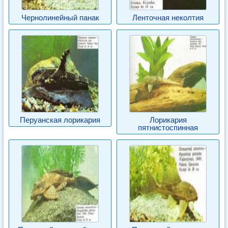
Чернолинейный панак
Ленточная неколтия
Перуанская лорикария
Лорикария
пятнистоспинная