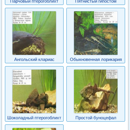
Парчовый птерогоблихт
Пятнистый гипостом
Ангольский клариас
Обыкновенная лорикария
Шоколадный птерогоблихт
Простой буноцефал