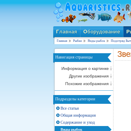
Г
лавная
О
борудование
Р
Главная
Рыбки
Виды рыбок
Подотряд Быч
Зве
Навигация страницы
Информация о картинке
Другие изображения
Похожие изображения
Подразделы категории
Все статьи
Общая информация
Содержание и уход
Виды рыбок