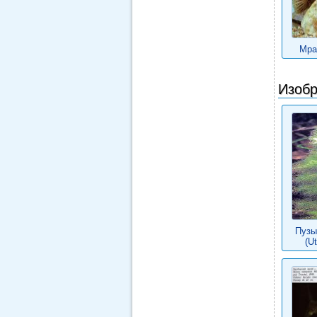
Мра
Изобр
Пузы
(Ut