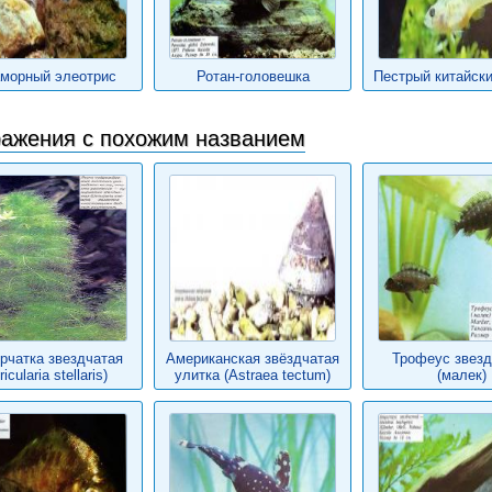
морный элеотрис
Ротан-головешка
Пестрый китайски
ажения с похожим названием
рчатка звездчатая
Американская звёздчатая
Трофеус звез
ricularia stellaris)
улитка (Astraea tectum)
(малек)