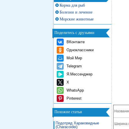
Корма для рыб
Болезни и лечение
Морские животные
Поделитесь с друзьями
ВКонтакте
Одноклассники
Мой Мир
Telegram
Я.Мессенджер
X
WhatsApp
Pinterest
Названи
Похожие статьи
Подотряд Хараковидные
Ширина 
(Characoidei)