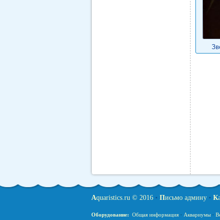
Зв
A
quaristics.ru © 2016
•
П
исьмо админу
•
К
Оборудование:
Общая информация
·
Аквариумы
·
В