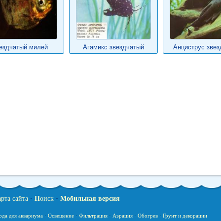
ездчатый милей
Агамикс звездчатый
Анциструс звез
арта сайта
•
П
оиск
•
Мобильная версия
ода для аквариума
·
Освещение
·
Фильтрация
·
Аэрация
·
Обогрев
·
Грунт и декорации