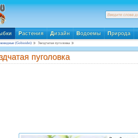
ыбки
Р
астения
Д
изайн
В
одоемы
П
рирода
ковидные (Gobioidei)
Звездчатая пуголовка
здчатая пуголовка