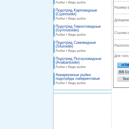
Рыбки » Виды рыбок
Размер 
Подотряд Карповидные
(Cyprinoidei)
Рыбки » Виды рыбок
Добавле
Подотряд Гимнотовидные
(Gymnotoidei)
Ссылка н
Рыбки » Виды рыбок
Подотряд Сомовидные
Располож
(Siluroidei)
Рыбки » Виды рыбок
Для того
Подотряд Ползуновидные
(Anabantoidei)
HTM
Рыбки » Виды рыбок
BB C
Аквариумные рыбки
подотряда лабиринтовые
Tex
Рыбки » Виды рыбок