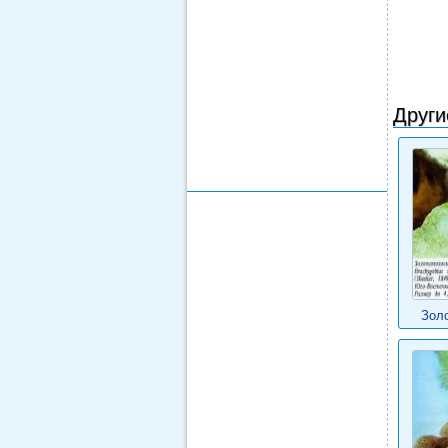
Други
Зол