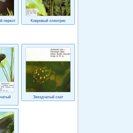
й перкот
Ковровый элеотрис
дчатый
Звездчатый скат