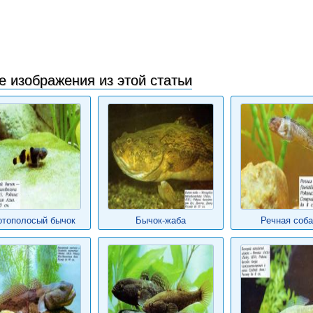
е изображения из этой статьи
отополосый бычок
Бычок-жаба
Речная соба