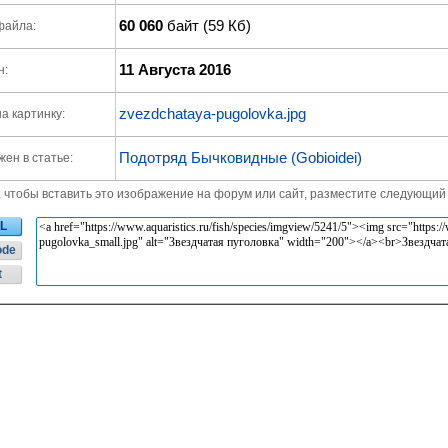
60 060
байт (59 Кб)
файла:
11 Августа 2016
н:
zvezdchataya-pugolovka.jpg
а картинку:
Подотряд Бычковидные (Gobioidei)
ен в статье:
, чтобы вставить это изображение на форум или сайт, разместите следующий 
L
ode
t