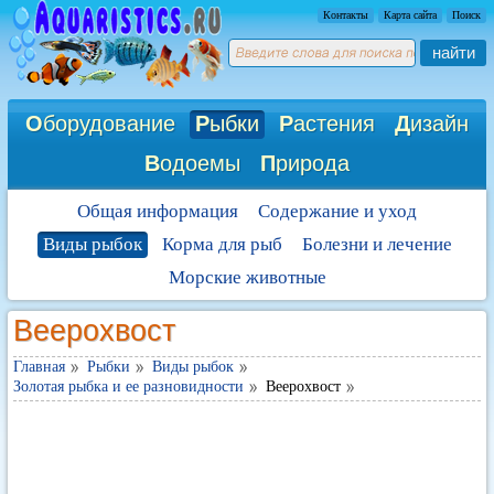
Контакты
Карта сайта
Поиск
найти
О
борудование
Р
ыбки
Р
астения
Д
изайн
В
одоемы
П
рирода
Общая информация
Содержание и уход
Виды рыбок
Корма для рыб
Болезни и лечение
Морские животные
Веерохвост
Главная
Рыбки
Виды рыбок
Золотая рыбка и ее разновидности
Веерохвост