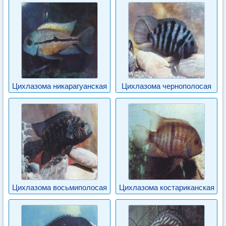
Цихлазома никарагуанская
Цихлазома чернополосая
Цихлазома восьмиполосая
Цихлазома костариканская