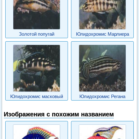
Золотой попугай
Юлидохромис Марлиера
Юлидохромис масковый
Юлидохромис Регана
Изображения с похожим названием