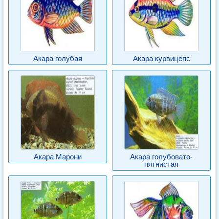
Акара голубая
Акара курвицепс
Акара Марони
Акара голубовато-
пятнистая