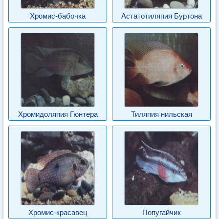
Хромис-бабочка
Астатотиляпия Буртона
Хромидоляпия Гюнтера
Тиляпия нильская
Хромис-красавец
Попугайчик