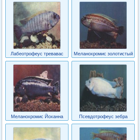
Лабеотрофеус тревавас
Меланохромис золотистый
Меланохромис Йоханна
Псевдотрофеус зебра