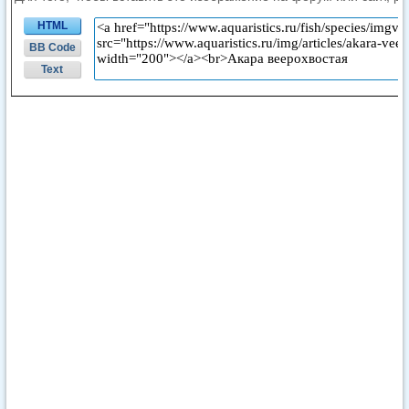
HTML
BB Code
Text