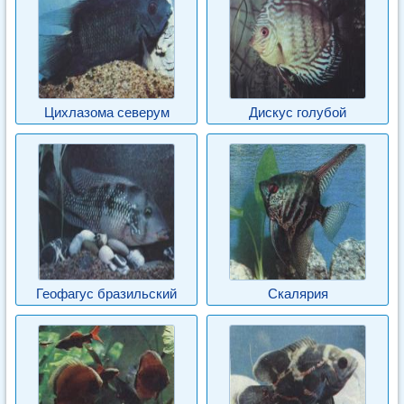
Цихлазома северум
Дискус голубой
Геофагус бразильский
Скалярия