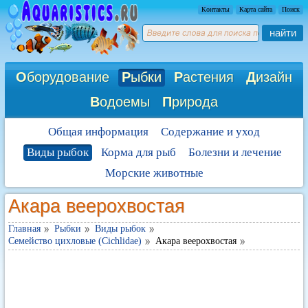
Контакты
Карта сайта
Поиск
найти
О
борудование
Р
ыбки
Р
астения
Д
изайн
В
одоемы
П
рирода
Общая информация
Содержание и уход
Виды рыбок
Корма для рыб
Болезни и лечение
Морские животные
Акара веерохвостая
Главная
Рыбки
Виды рыбок
Семейство цихловые (Cichlidae)
Акара веерохвостая