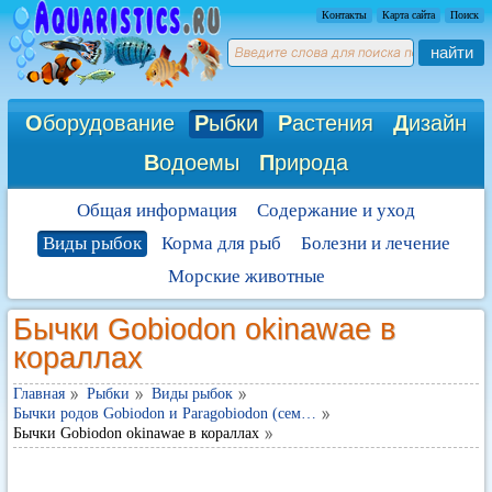
Контакты
Карта сайта
Поиск
найти
О
борудование
Р
ыбки
Р
астения
Д
изайн
В
одоемы
П
рирода
Общая информация
Содержание и уход
Виды рыбок
Корма для рыб
Болезни и лечение
Морские животные
Бычки Gobiodon okinawae в
кораллах
Главная
Рыбки
Виды рыбок
Бычки родов Gobiodon и Paragobiodon (сем…
Бычки Gobiodon okinawae в кораллах