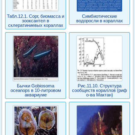
Табл.12.1. Сорг, биомасса и
Симбиотические
зооксантел в
водоросли в кораллах
склератиниевых кораллах
Бычки Gobiosoma
Рис.11.10. Структура
oceanops в 10-литровом
сообществ кораллов (риф
аквариуме
о-ва Мактан)