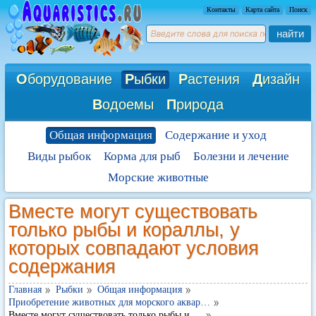
Контакты
Карта сайта
Поиск
найти
О
борудование
Р
ыбки
Р
астения
Д
изайн
В
одоемы
П
рирода
Общая информация
Содержание и уход
Виды рыбок
Корма для рыб
Болезни и лечение
Морские животные
Вместе могут существовать
только рыбы и кораллы, у
которых совпадают условия
содержания
Главная
Рыбки
Общая информация
Приобретение животных для морского аквар…
Вместе могут существовать только рыбы и …