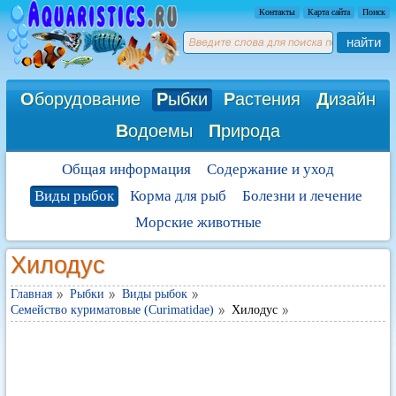
Контакты
Карта сайта
Поиск
найти
О
борудование
Р
ыбки
Р
астения
Д
изайн
В
одоемы
П
рирода
Общая информация
Содержание и уход
Виды рыбок
Корма для рыб
Болезни и лечение
Морские животные
Хилодус
Главная
Рыбки
Виды рыбок
Семейство куриматовые (Curimatidae)
Хилодус