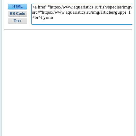
HTML
BB Code
Text