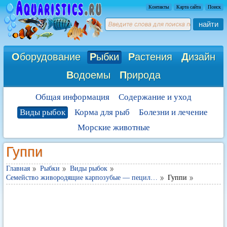
Контакты
Карта сайта
Поиск
найти
О
борудование
Р
ыбки
Р
астения
Д
изайн
В
одоемы
П
рирода
Общая информация
Содержание и уход
Виды рыбок
Корма для рыб
Болезни и лечение
Морские животные
Гуппи
Главная
Рыбки
Виды рыбок
Семейство живородящие карпозубые — пецил…
Гуппи