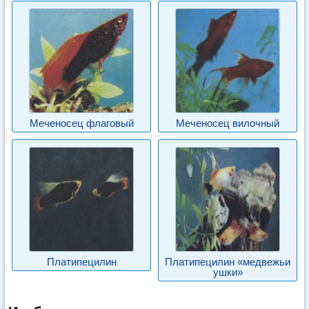
Меченосец флаговый
Меченосец вилочный
Платипецилин
Платипецилин «медвежьи
ушки»