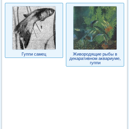
Гуппи самец
Живородящие рыбы в
декаративном аквариуме,
гуппи