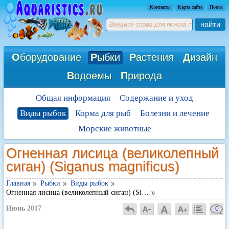
Контакты
Карта сайта
Поиск
найти
О
борудование
Р
ыбки
Р
астения
Д
изайн
В
одоемы
П
рирода
Общая информация
Содержание и уход
Виды рыбок
Корма для рыб
Болезни и лечение
Морские животные
Огненная лисица (великолепный
сиган) (Siganus magnificus)
Главная
Рыбки
Виды рыбок
Огненная лисица (великолепный сиган) (Si…
Июнь 2017
0