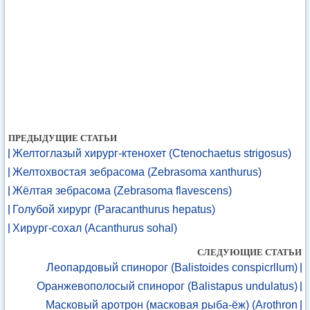
ПРЕДЫДУЩИЕ СТАТЬИ
Желтоглазый хирург-ктенохет (Ctenochaetus strigosus)
Желтохвостая зебрасома (Zebrasoma xanthurus)
Жёлтая зебрасома (Zebrasoma flavescens)
Голубой хирург (Paracanthurus hepatus)
Хирург-сохал (Acanthurus sohal)
СЛЕДУЮЩИЕ СТАТЬИ
Леопардовый спинорог (Balistoides conspicrllum)
Оранжевополосый спинорог (Balistapus undulatus)
Масковый аротрон (масковая рыба-ёж) (Arothron