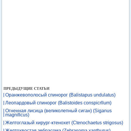
ПРЕДЫДУЩИЕ СТАТЬИ
Оранжевополосый спинорог (Balistapus undulatus)
Леопардовый спинорог (Balistoides conspicrllum)
Огненная лисица (великолепный сиган) (Siganus
magnificus)
Желтоглазый хирург-ктенохет (Ctenochaetus strigosus)
Желтохвостая зебрасома (Zebrasoma xanthurus)