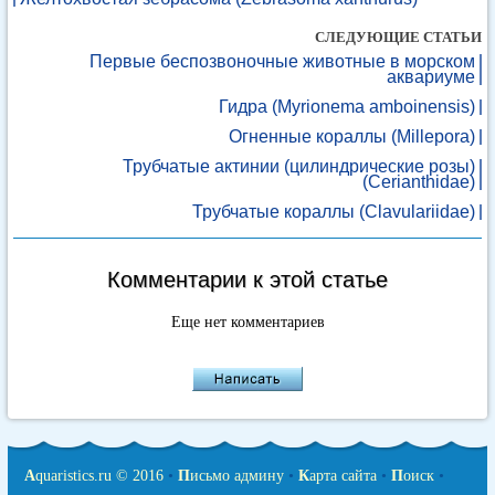
СЛЕДУЮЩИЕ СТАТЬИ
Первые беспозвоночные животные в морском
аквариуме
Гидра (Myrionema amboinensis)
Огненные кораллы (Millepora)
Трубчатые актинии (цилиндрические розы)
(Cerianthidae)
Трубчатые кораллы (Clavulariidae)
Комментарии к этой статье
Еще нет комментариев
A
quaristics.ru © 2016
•
П
исьмо админу
•
К
арта сайта
•
П
оиск
•