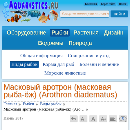
Контакты
Карта сайта
Поиск
найти
О
борудование
Р
ыбки
Р
астения
Д
изайн
В
одоемы
П
рирода
Общая информация
Содержание и уход
Виды рыбок
Корма для рыб
Болезни и лечение
Морские животные
Масковый аротрон (масковая
рыба-ёж) (Arothron diadematus)
Главная
Рыбки
Виды рыбок
Масковый аротрон (масковая рыба-ёж) (Aro…
Июнь 2017
0