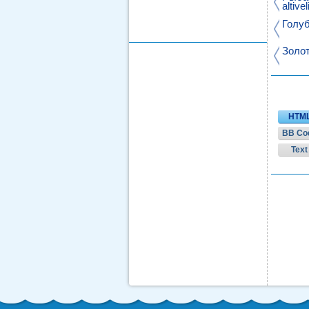
altivel
Голуб
Золот
HTM
BB Co
Text