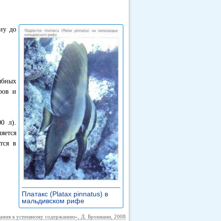
иу до
ыбных
ров и
0 л).
яется
тся в
Платакс (Platax pinnatus) в
мальдивском рифе
»
ания к успешному содержанию», Д. Брокманн, 2008