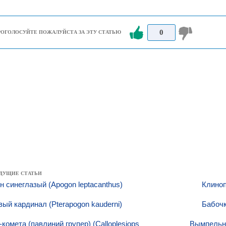
0
РОГОЛОСУЙТЕ ПОЖАЛУЙСТА ЗА ЭТУ СТАТЬЮ
ДУЩИЕ СТАТЬИ
н синеглазый (Apogon leptacanthus)
Клиноп
ый кардинал (Pterapogon kauderni)
Бабочк
комета (павлиний групер) (Calloplesiops
Вымпельна