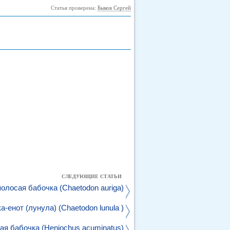
Статья проверена:
Быков Сергей
СЛЕДУЮЩИЕ СТАТЬИ
олосая бабочка (Chaetodon auriga)
а-енот (лунула) (Chaetodon lunula )
я бабочка (Heniochus acuminatus)