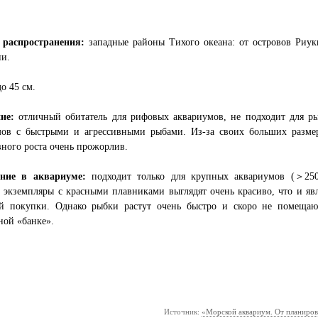
 распространения:
западные районы Тихого океана: от островов Риук
ии.
до 45 см.
ие:
отличный обитатель для рифовых аквариумов, не подходит для р
мов с быстрыми и агрессивными рыбами. Из-за своих больших разме
ного роста очень прожорлив.
ние в аквариуме:
подходит только для крупных аквариумов (＞250
экземпляры с красными плавниками выглядят очень красиво, что и явл
й покупки. Однако рыбки растут очень быстро и скоро не помещаю
ной «банке».
Источник:
«Морской аквариум. От планиров