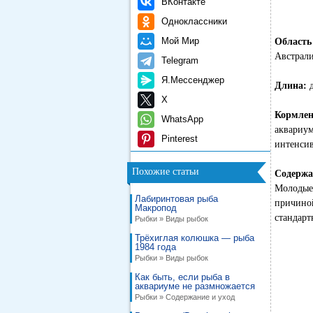
ВКонтакте
Одноклассники
Мой Мир
Область
Австрал
Telegram
Я.Мессенджер
Длина:
X
Кормлен
WhatsApp
аквариу
Pinterest
интенсив
Похожие статьи
Содержа
Молодые 
Лабиринтовая рыба
причино
Макропод
стандарт
Рыбки » Виды рыбок
Трёхиглая колюшка — рыба
1984 года
Рыбки » Виды рыбок
Как быть, если рыба в
аквариуме не размножается
Рыбки » Содержание и уход