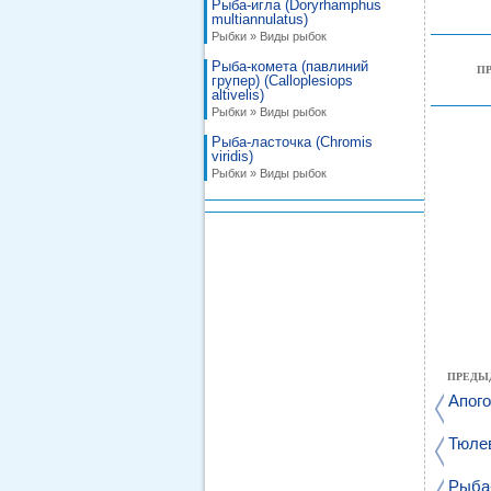
Рыба-игла (Doryrhamphus
multiannulatus)
Рыбки » Виды рыбок
Рыба-комета (павлиний
П
групер) (Calloplesiops
altivelis)
Рыбки » Виды рыбок
Рыба-ласточка (Chromis
viridis)
Рыбки » Виды рыбок
ПРЕДЫ
Апого
Тюлев
Рыба-