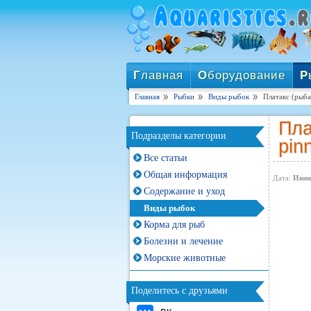
Г
лавная
О
борудование
Р
Главная
Рыбки
Виды рыбок
Платакс (рыб
Пла
Подразделы категории
pin
Все статьи
Общая информация
Дата:
Июнь
Содержание и уход
Виды рыбок
Корма для рыб
Болезни и лечение
Морские животные
Поделитесь с друзьями