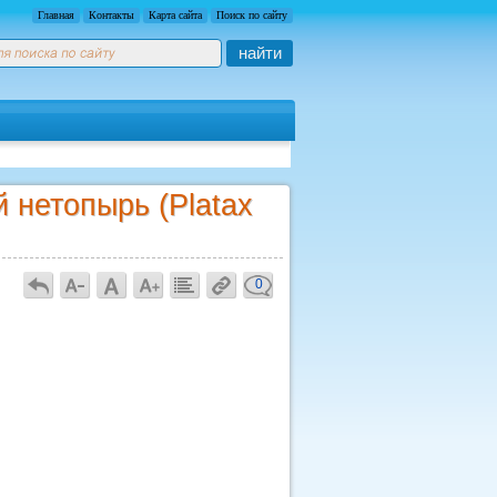
Главная
Контакты
Карта сайта
Поиск по сайту
найти
 нетопырь (Platax
0