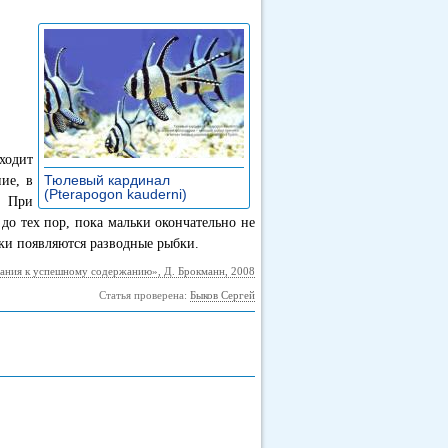
ходит
Тюлевый кардинал
ие, в
(Pterapogon kauderni)
»
. При
 до тех пор, пока мальки окончательно не
ки появляются разводные рыбки.
ания к успешному содержанию», Д. Брокманн, 2008
Статья проверена:
Быков Сергей