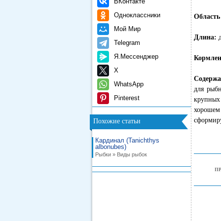
ВКонтакте
Одноклассники
Область
Мой Мир
Длина:
Telegram
Я.Мессенджер
Кормлен
X
Содержа
WhatsApp
для рыб
Pinterest
крупных
хорошем 
сформиру
Похожие статьи
Кардинал (Tanichthys
albonubes)
Рыбки » Виды рыбок
П