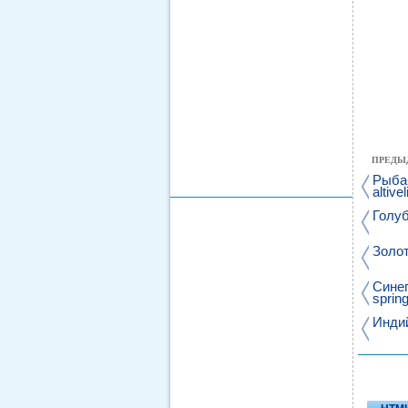
ПРЕДЫ
Рыба-
altivel
Голуб
Золот
Сине
spring
Индий