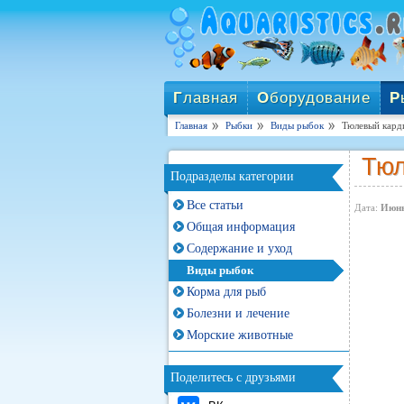
Г
лавная
О
борудование
Р
Главная
Рыбки
Виды рыбок
Тюлевый карди
Тюл
Подразделы категории
Все статьи
Дата:
Июнь
Общая информация
Содержание и уход
Виды рыбок
Корма для рыб
Болезни и лечение
Морские животные
Поделитесь с друзьями