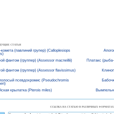
ДУЩИЕ СТАТЬИ
комета (павлиний групер) (Calloplesiops
Апого
is)
ой фантом (группер) (Assessor macneillii)
Платакс (рыба
ой фантом (группер) (Assessor flavissimus)
Клиноп
полосый псевдохромис (Pseudochromis
Бабочк
eri)
ская крылатка (Pterois miles)
Вымпельна
ССЫЛКА НА СТАТЬЮ В РАЗЛИЧНЫХ ФОРМАТАХ