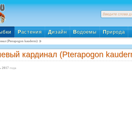
ыбки
Р
астения
Д
изайн
В
одоемы
П
рирода
нал (Pterapogon kauderni)
евый кардинал (Pterapogon kaudern
 2017
года