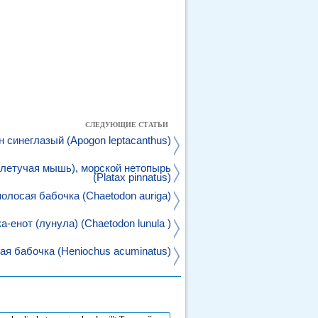
СЛЕДУЮЩИЕ СТАТЬИ
н синеглазый (Apogon leptacanthus)
-летучая мышь), морской нетопырь
(Platax pinnatus)
олосая бабочка (Chaetodon auriga)
а-енот (лунула) (Chaetodon lunula )
я бабочка (Heniochus acuminatus)