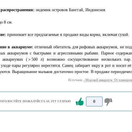
 распространения:
эндемик островов Банггай, Индонезия.
до 8 см.
ие:
принимает все предлагаемые в продаже виды корма, включая сухой.
ние в аквариуме:
отличный обитатель для рифовых аквариумов, не под
ных аквариумов с быстрыми и агрессивными рыбами. Парное содержан
 аквариумах (＞500 л) возможно сосуществование нескольких пар
уходе пары регулярно нерестятся. Самец забирает икру в рот и носит её
ются. Выращивание мальков достаточно простое. В продаже периодичес
Источник:
«Морской аквариум. От планиров
0
РОГОЛОСУЙТЕ ПОЖАЛУЙСТА ЗА ЭТУ СТАТЬЮ