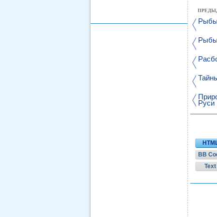
ПРЕДЫ
Рыбы 
Рыбы 
Расб
Тайн
Приро
Руси
HTM
BB Co
Text