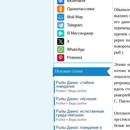
ВКонтакте
Одноклассники
Обычное 
высших 
Мой Мир
его дан
Telegram
перемещ
Я.Мессенджер
причем о
рерио п
X
поворота
WhatsApp
рыб.)
Pinterest
Этими о
потоке 
Похожие статьи
относите
Рыбы Данио: стайное
реореакц
поведение
вдоль ст
Рыбки » Виды рыбок
реакцией
Рыбы Данио: обучение
С. Павл
Рыбки » Виды рыбок
Рыбы Данио: естественная
Оптомот
среда обитания
оргстекл
Рыбки » Виды рыбок
белые ве
Рыбы Данио: поведение в