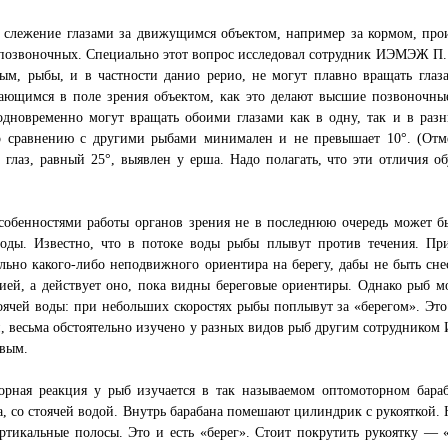
слежение глазами за движущимся объектом, например за кормом, прои
позвоночных. Специально этот вопрос исследовал сотрудник ИЭМЭЖ П.
ным, рыбы, и в частности данио рерио, не могут плавно вращать гла
ающимся в поле зрения объектом, как это делают высшие позвоночные
дновременно могут вращать обоими глазами как в одну, так и в разн
о сравнению с другими рыбами минимален и не превышает 10°. (Отм
 глаз, равный 25°, выявлен у ерша. Надо полагать, что эти отличия 
собенностями работы органов зрения не в последнюю очередь может б
воды. Известно, что в потоке воды рыбы плывут против течения. Пр
льно какого-либо неподвижного ориентира на берегу, дабы не быть сн
ией, а действует оно, пока видны береговые ориентиры. Однако рыб м
оячей воды: при небольших скоростях рыбы поплывут за «берегом». Эт
, весьма обстоятельно изучено у разных видов рыб другим сотруднико
овым.
орная реакция у рыб изучается в так называемом оптомоторном бара
а, со стоячей водой. Внутрь барабана помешают цилиндрик с рукояткой.
ртикальные полосы. Это и есть «берег». Стоит покрутить рукоятку — «