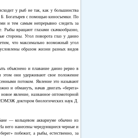
сходит у рыб не так, как у большинства
 Б. Богатырев с помощью киносъемки. По
зами и тем самым непрерывно следить за
. Рыбы вращают глазами скачкообразно,
ые стороны. Угол поворота глаз у данио
етим, что максимально возможный угол
обусловлены образом жизни разных видов
ыть объяснено и плавание данио рерио в
и этом они удерживают свое положение
есенными потоком. Явление это называют
ожно и обмануть, начав двигать «берега»
о новое явление, названное оптомоторной
м ИЭМЭЖ доктором биологических наук Д.
бане — кольцевом аквариуме обычно из
 На него нанесены чередующиеся черные и
берег» побежит, а рыбы, естественно, за