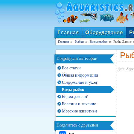
Г
лавная
О
борудование
Р
Главная
Рыбки
Виды рыбок
Рыбы Данио: о
Рыб
Подразделы категории
Все статьи
Дата:
Апре
Общая информация
Содержание и уход
Виды рыбок
Корма для рыб
Болезни и лечение
Морские животные
Поделитесь с друзьями