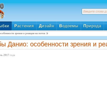
ыбки
Р
астения
Д
изайн
В
одоемы
П
рирода
собенности зрения и реакция на поток
ы Данио: особенности зрения и ре
ль 2017
года