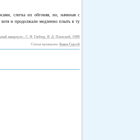
ми, слегка их обгоняя, но, начиная с
, хотя и продолжали медленно плыть в ту
ный аквариум», С. И. Глейзер, В. Д. Плонский, 1988
Статья проверена:
Быков Сергей