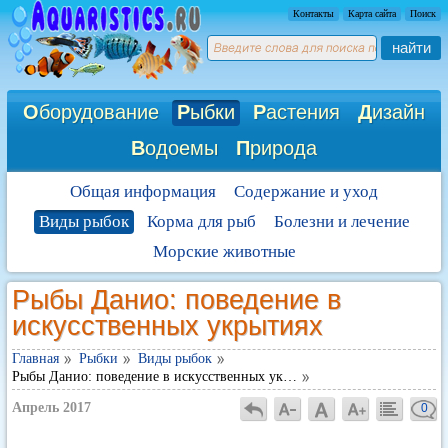
Контакты
Карта сайта
Поиск
найти
О
борудование
Р
ыбки
Р
астения
Д
изайн
В
одоемы
П
рирода
Общая информация
Содержание и уход
Виды рыбок
Корма для рыб
Болезни и лечение
Морские животные
Рыбы Данио: поведение в
искусственных укрытиях
Главная
Рыбки
Виды рыбок
Рыбы Данио: поведение в искусственных ук…
Апрель 2017
0