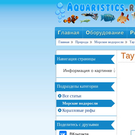
Г
лавная
О
борудование
Р
Главная
Природа
Морские водоросли
Тау
Тау
Навигация страницы
Информация о картинке
Подразделы категории
Все статьи
Морские водоросли
Коралловые рифы
Поделитесь с друзьями
ВКонтакте