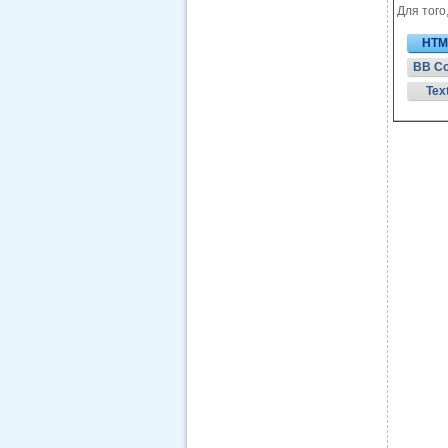
Для того
HTM
BB C
Tex