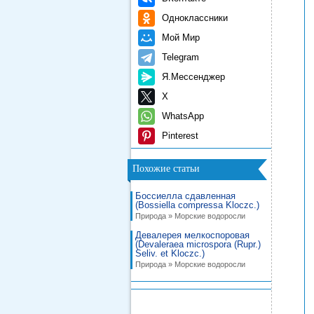
Одноклассники
Мой Мир
Telegram
Я.Мессенджер
X
WhatsApp
Pinterest
Похожие статьи
Боссиелла сдавленная
(Bossiella compressa Kloczc.)
Природа » Морские водоросли
Девалерея мелкоспоровая
(Devaleraea microspora (Rupr.)
Seliv. et Kloczc.)
Природа » Морские водоросли