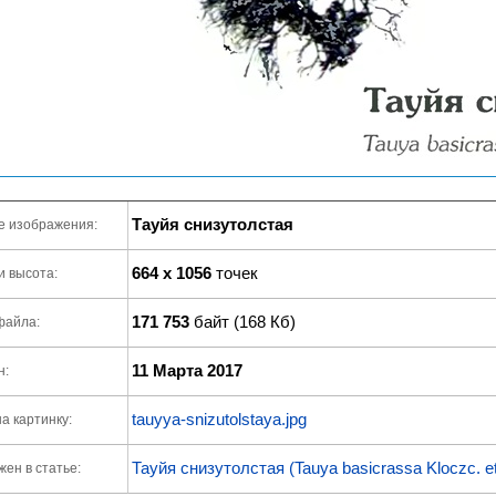
Тауйя снизутолстая
е изображения:
664 x 1056
точек
и высота:
171 753
байт (168 Кб)
файла:
11 Марта 2017
н:
tauyya-snizutolstaya.jpg
а картинку:
Тауйя снизутолстая (Tauya basicrassa Kloczc. et
ен в статье: