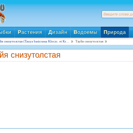
ыбки
Р
астения
Д
изайн
В
одоемы
П
рирода
йя снизутолстая (Tauya basicrassa Kloczc. et Kr…
Тауйя снизутолстая
йя снизутолстая