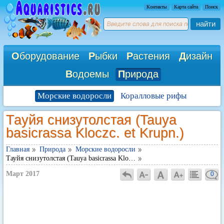
Контакты
Карта сайта
Поиск
найти
О
борудование
Р
ыбки
Р
астения
Д
изайн
В
одоемы
П
рирода
Морские водоросли
Коралловые рифы
Тауйя снизутолстая (Tauya
basicrassa Kloczc. et Krupn.)
Главная
Природа
Морские водоросли
Тауйя снизутолстая (Tauya basicrassa Klo…
Март 2017
0