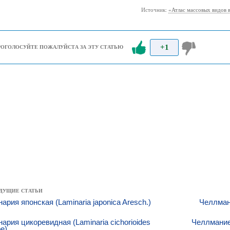
Источник:
«Атлас массовых видов 
+1
РОГОЛОСУЙТЕ ПОЖАЛУЙСТА ЗА ЭТУ СТАТЬЮ
ДУЩИЕ СТАТЬИ
ария японская (Laminaria japonica Aresch.)
Челлмани
ария цикоревидная (Laminaria cichorioides
Челлманиел
e)