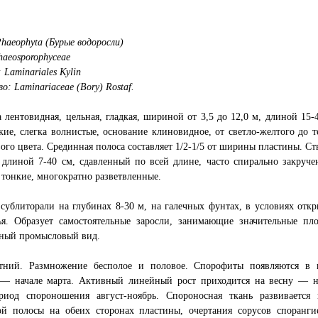
haeophyta (Бурые водоросли)
haeosporophyceae
 Laminariales Kylin
о: Laminariaceae (Bory) Rostaf.
 лентовидная, цельная, гладкая, шириной от 3,5 до 12,0 м, длиной 15-
кие, слегка волнистые, основание клиновидное, от светло-желтого до т
ого цвета. Срединная полоса составляет 1/2-1/5 от ширины пластины. С
 длиной 7-40 см, сдавленный по всей длине, часто спирально закруче
тонкие, многократно разветвленные.
 сублиторали на глубинах 8-30 м, на галечных фунтах, в условиях откр
ья. Образует самостоятельные заросли, занимающие значительные пл
нный промысловый вид.
тний. Размножение бесполое и половое. Спорофиты появляются в 
 — начале марта. Активный линейный рост приходится на весну — н
ериод спороношения август-ноябрь. Спороносная ткань развивается 
ой полосы на обеих сторонах пластины, очертания сорусов споранги