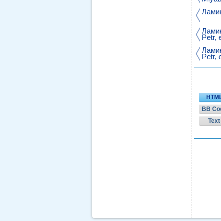
Ламин
Ламин
Petr, 
Ламин
Petr, 
HTM
BB Co
Text