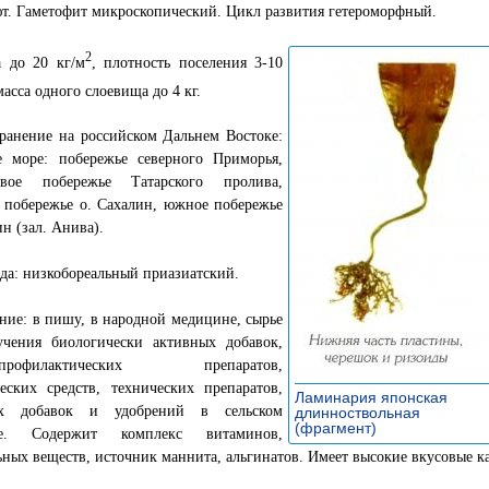
т. Гаметофит микроскопический. Цикл развития гетероморфный.
2
а до 20 кг/м
, плотность поселения 3-10
масса одного слоевища до 4 кг.
ранение на российском Дальнем Востоке:
е море: побережье северного Приморья,
овое побережье Татарского пролива,
 побережье о. Сахалин, южное побережье
ин (зал. Анива).
да: низкобореальный приазиатский.
ие: в пишу, в народной медицине, сырье
учения биологически активных добавок,
о-профилактических препаратов,
еских средств, технических препаратов,
Ламинария японская
ых добавок и удобрений в сельском
длинноствольная
(фрагмент)
»
тве. Содержит комплекс витаминов,
ных веществ, источник маннита, альгинатов. Имеет высокие вкусовые ка