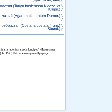
олстая (Tauya basicrassa Kloczc. et
Krupn.)
тчатый (Agarum clathratum Dumor.)
ребристая (Costaria costata (Turn.)
Saund.)