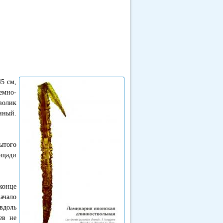
45 см,
емно-
тволик
нный.
ытого
ощади
конце
ачало
вдоль
ев не