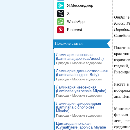
Я.Мессенджер
X
Отдел: P
WhatsApp
Класс: P
Порядок:
Pinterest
Семейств
Похожие статьи
Пластина
края тон
Ламинария японская
(Laminaria japonica Aresch.)
коричнев
Природа » Морские водоросли
гладкий,
Ламинария длинноствольная
Ризоиды 
(Laminaria longipes Boty)
Природа » Морские водоросли
Растет в
Ламинария йезоенская
побереж
(Laminaria yezoensis Miyabe)
Природа » Морские водоросли
дна. Це
Ламинария цикоревидная
(Laminaria cichorioides
Многоле
Miyabe)
февраля
Природа » Морские водоросли
лета, п
Циматера японская
срединн
(Cymathaere japonica Miyabe