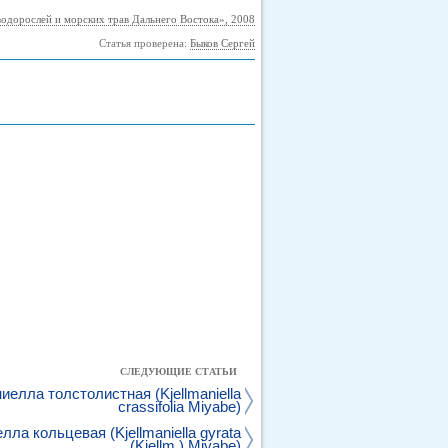
водорослей и морских трав Дальнего Востока», 2008
Статья проверена:
Быков Сергей
СЛЕДУЮЩИЕ СТАТЬИ
елла толстолистная (Kjellmaniella
crassifolia Miyabe)
ла кольцевая (Kjellmaniella gyrata
(Kjellm.) Miyabe)