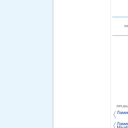
П
ПРЕДЫ
Ламин
Ламин
Miyab