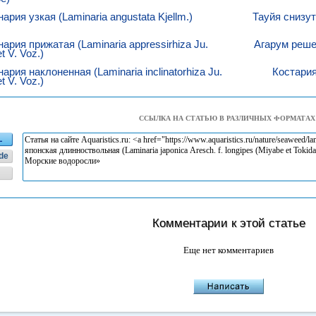
ария узкая (Laminaria angustata Kjellm.)
Тауйя снизут
ария прижатая (Laminaria appressirhiza Ju.
Агарум реше
et V. Voz.)
ария наклоненная (Laminaria inclinatorhiza Ju.
Костария 
et V. Voz.)
ССЫЛКА НА СТАТЬЮ В РАЗЛИЧНЫХ ФОРМАТАХ
L
de
Комментарии к этой статье
Еще нет комментариев