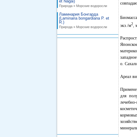
et Nagai)
совпадаю
Природа » Морские водоросли
Ламинария Бонгарда
Биомасс
(Laminaria bongardiana P. et
R.)
2
экз./м
, 
Природа » Морские водоросли
Распрост
Японско
материк
западное
о. Сахал
Ареал ви
Применен
для пол
лечебн
косметич
кормов
хозяйс
минераль