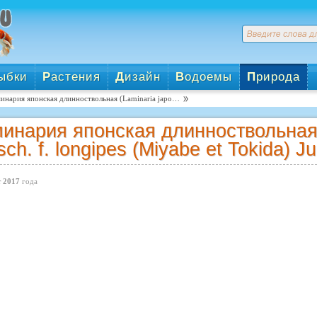
ыбки
Р
астения
Д
изайн
В
одоемы
П
рирода
инария японская длинноствольная (Laminaria japo…
инария японская длинноствольная (
sch. f. longipes (Miyabe et Tokida) Ju.
 2017
года