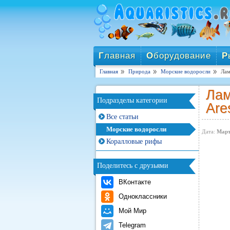
Г
лавная
О
борудование
Р
Главная
Природа
Морские водоросли
Лам
Лам
Подразделы категории
Are
Все статьи
Морские водоросли
Дата:
Март
Коралловые рифы
Поделитесь с друзьями
ВКонтакте
Одноклассники
Мой Мир
Telegram