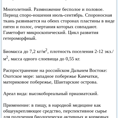
Многолетний. Размножение бесполое и половое.
Период споро-ношения июль-сентябрь. Спороносная
ткань развивается на обеих сторонах пластины в виде
пятен и полос, очертания которых совпадают.
Гаметофит микроскопический. Цикл развития
гетероморфный.
2
Биомасса до 7,2 кг/м
, плотность поселения 2-12 экз./
2
м
, масса одного слоевища до 0,55 кг.
Распространение на российском Дальнем Востоке:
Охотское море: западное побережье Камчатки,
материковое побережье, Шантарские острова.
Ареал вида: высокобореальный приазиатский.
Применение: в пищу, в народной медицине как
общеукрепляющее средство, перспективное сырье
для получения биологически активных и кормовых