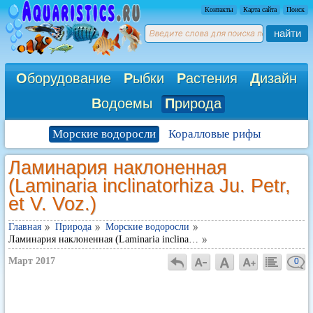
Контакты
Карта сайта
Поиск
найти
О
борудование
Р
ыбки
Р
астения
Д
изайн
В
одоемы
П
рирода
Морские водоросли
Коралловые рифы
Ламинария наклоненная
(Laminaria inclinatorhiza Ju. Petr,
et V. Voz.)
Главная
Природа
Морские водоросли
Ламинария наклоненная (Laminaria inclina…
Март 2017
0