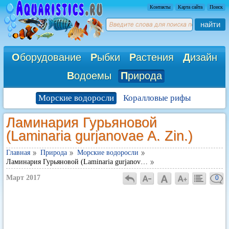
Контакты
Карта сайта
Поиск
найти
О
борудование
Р
ыбки
Р
астения
Д
изайн
В
одоемы
П
рирода
Морские водоросли
Коралловые рифы
Ламинария Гурьяновой
(Laminaria gurjanovae A. Zin.)
Главная
Природа
Морские водоросли
Ламинария Гурьяновой (Laminaria gurjanov…
Март 2017
0