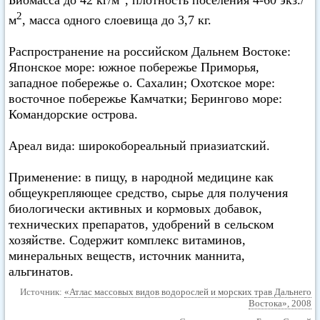
Биомасса до 42 кг/м
, плотность поселения 4-60 экз./
2
м
, масса одного слоевища до 3,7 кг.
Распространение на российском Дальнем Востоке:
Японское море: южное побережье Приморья,
западное побережье о. Сахалин; Охотское море:
восточное побережье Камчатки; Берингово море:
Командорские острова.
Ареал вида: широкобореальный приазиатский.
Применение: в пищу, в народной медицине как
общеукрепляющее средство, сырье для получения
биологически активных и кормовых добавок,
технических препаратов, удобрений в сельском
хозяйстве. Содержит комплекс витаминов,
минеральных веществ, источник маннита,
альгинатов.
Источник:
«Атлас массовых видов водорослей и морских трав Дальнего
Востока», 2008