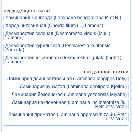
ПРЕДЫДУЩИЕ СТАТЬИ
Ламинария Бонгарда (Laminaria bongardiana P. et R.)
Хорда нитевидная (Chorda filum (L.) Lamour.)
Десмарестия зеленая (Desmarestia viridis (Mull.)
Lamour.)
Десмарестия курильская (Desmarestia kurilensis
Yamada)
Десмарестия язычковая (Desmarestia ligulata (Lightf.)
Lamour.)
СЛЕДУЮЩИЕ СТАТЬИ
Ламинария длинноствольная (Laminaria longipes Boty)
Ламинария зубчатая (Laminaria dentigera Kjellm.)
Ламинария йезоенская (Laminaria yezoensis Miyabe)
Ламинария наклоненная (Laminaria inclinatorhiza Ju.
Petr, et V. Voz.)
Ламинария прижатая (Laminaria appressirhiza Ju. Petr,
et V. Voz.)