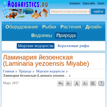
Контакты
Карта сайта
Поиск
найти
О
борудование
Р
ыбки
Р
астения
Д
изайн
В
одоемы
П
рирода
Морские водоросли
Коралловые рифы
Ламинария йезоенская
(Laminaria yezoensis Miyabe)
Главная
Природа
Морские водоросли
Ламинария йезоенская (Laminaria yezoensi…
Март 2017
0