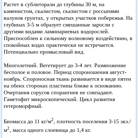
Растет в сублиторали до глубины 30 м, на
каменистом, скалистом, скалистом с россыпями
валунов грунтах, у открытых участков побережья. На
глубинах 3-5 м образует смешанные заросли с
другими видами ламинариевых водорослей.
Приспособлен к сильному волновому воздействию, в
спокойных водах практически не встречается.
Потенциально промысловый вид.
Многолетний. Вегетирует до 3-4 лет. Размножение
бесполое и половое. Период спороношения август-
ноябрь. Спороносная ткань развивается в виде пятен
на обеих сторонах пластины ближе к основанию.
Очертания сорусов спорангиев не совпадают.
Гаметофит микроскопический. Цикл развития
гетероморфный.
2
Биомасса до 11 кг/м
, плотность поселения 3-15 экз./
2
м
, масса одного слоевища до 1,4 кг.