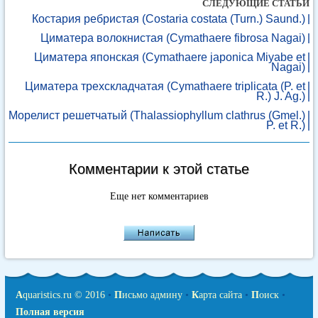
СЛЕДУЮЩИЕ СТАТЬИ
Костария ребристая (Costaria costata (Turn.) Saund.)
Циматера волокнистая (Cymathaere fibrosa Nagai)
Циматера японская (Cymathaere japonica Miyabe et
Nagai)
Циматера трехскладчатая (Cymathaere triplicata (P. et
R.) J. Ag.)
Морелист решетчатый (Thalassiophyllum clathrus (Gmel.)
P. et R.)
Комментарии к этой статье
Еще нет комментариев
A
quaristics.ru © 2016
•
П
исьмо админу
•
К
арта сайта
•
П
оиск
•
Полная версия