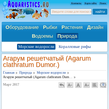
Контакты
Карта сайта
Поиск
найти
О
борудование
Р
ыбки
Р
астения
Д
изайн
В
одоемы
П
рирода
Морские водоросли
Коралловые рифы
Агарум решетчатый (Agarum
clathratum Dumor.)
Главная
Природа
Морские водоросли
Агарум решетчатый (Agarum clathratum Dum…
Март 2017
0