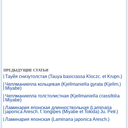
ПРЕДЫДУЩИЕ СТАТЬИ
Тауйя снизутолстая (Tauya basicrassa Kloczc. et Krupn.)
Челлманиелла кольцевая (Kjellmaniella gyrata (Kjellm.)
Miyabe)
Челлманиелла толстолистная (Kjellmaniella crassifolia
Miyabe)
Ламинария японская длинноствольная (Laminaria
japonica Aresch. f. longipes (Miyabe et Tokida) Ju. Petr.)
Ламинария японская (Laminaria japonica Aresch.)