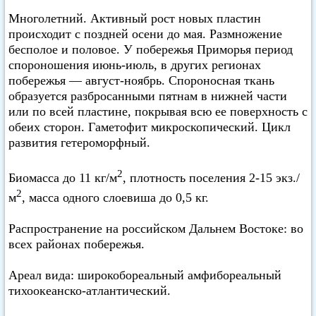
Многолетний. Активный рост новых пластин
происходит с поздней осени до мая. Размножение
бесполое и половое. У побережья Приморья период
спороношения июнь-июль, в других регионах
побережья — август-ноябрь. Спороносная ткань
образуется разбросанными пятнам в нижней части
или по всей пластине, покрывая всю ее поверхность с
обеих сторон. Гаметофит микроскопический. Цикл
развития гетероморфный.
2
Биомасса до 11 кг/м
, плотность поселения 2-15 экз./
2
м
, масса одного слоевиша до 0,5 кг.
Распространение на российском Дальнем Востоке: во
всех районах побережья.
Ареал вида: широкобореальный амфибореальный
тихоокеанско-атлантический.