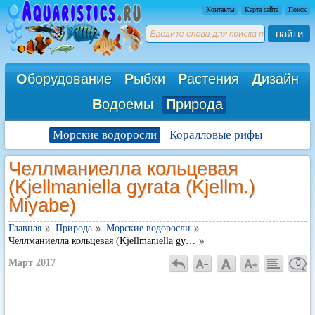
Контакты
Карта сайта
Поиск
найти
О
борудование
Р
ыбки
Р
астения
Д
изайн
В
одоемы
П
рирода
Морские водоросли
Коралловые рифы
Челлманиелла кольцевая
(Kjellmaniella gyrata (Kjellm.)
Miyabe)
Главная
Природа
Морские водоросли
Челлманиелла кольцевая (Kjellmaniella gy…
Март 2017
0