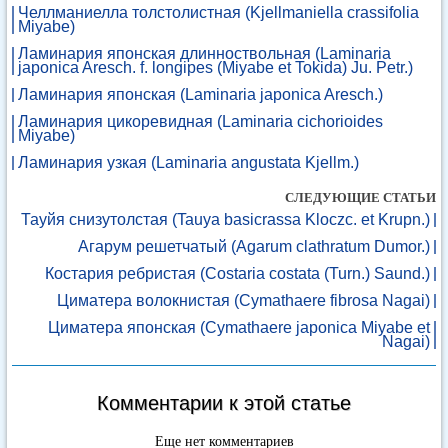
Челлманиелла толстолистная (Kjellmaniella crassifolia
Miyabe)
Ламинария японская длинноствольная (Laminaria
japonica Aresch. f. longipes (Miyabe et Tokida) Ju. Petr.)
Ламинария японская (Laminaria japonica Aresch.)
Ламинария цикоревидная (Laminaria cichorioides
Miyabe)
Ламинария узкая (Laminaria angustata Kjellm.)
СЛЕДУЮЩИЕ СТАТЬИ
Тауйя снизутолстая (Tauya basicrassa Kloczc. et Krupn.)
Агарум решетчатый (Agarum clathratum Dumor.)
Костария ребристая (Costaria costata (Turn.) Saund.)
Циматера волокнистая (Cymathaere fibrosa Nagai)
Циматера японская (Cymathaere japonica Miyabe et
Nagai)
Комментарии к этой статье
Еще нет комментариев