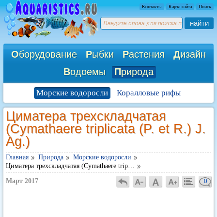
Контакты
Карта сайта
Поиск
найти
О
борудование
Р
ыбки
Р
астения
Д
изайн
В
одоемы
П
рирода
Морские водоросли
Коралловые рифы
Циматера трехскладчатая
(Cymathaere triplicata (P. et R.) J.
Ag.)
Главная
Природа
Морские водоросли
Циматера трехскладчатая (Cymathaere trip…
Март 2017
0