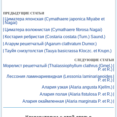
ПРЕДЫДУЩИЕ СТАТЬИ
Циматера японская (Cymathaere japonica Miyabe et
Nagai)
Циматера волокнистая (Cymathaere fibrosa Nagai)
Костария ребристая (Costaria costata (Turn.) Saund.)
Агарум решетчатый (Agarum clathratum Dumor.)
Тауйя снизутолстая (Tauya basicrassa Kloczc. et Krupn.)
СЛЕДУЮЩИЕ СТАТЬИ
Морелист решетчатый (Thalassiophyllum clathrus (Gmel.)
P. et R.)
Лессония ламинариевидная (Lessonia laminariaeoides
P. et R.)
Алария узкая (Alaria angusta Kjellm.)
Алария полая (Alaria fistulosa P. et R.)
Алария окаймленная (Alaria marginata P. et R.)