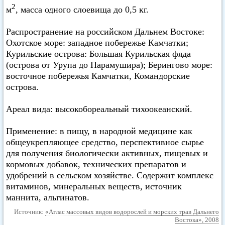
2
м
, масса одного слоевища до 0,5 кг.
Распространение на российском Дальнем Востоке:
Охотское море: западное побережье Камчатки;
Курильские острова: Большая Курильская фяда
(острова от Урупа до Парамушира); Берингово море:
восточное побережья Камчатки, Командорские
острова.
Ареал вида: высокобореальный тихоокеанский.
Применение: в пищу, в народной медицине как
общеукрепляющее средство, перспективное сырье
для получения биологически активных, пищевых и
кормовых добавок, технических препаратов и
удобрений в сельском хозяйстве. Содержит комплекс
витаминов, минеральных веществ, источник
маннита, альгинатов.
Источник:
«Атлас массовых видов водорослей и морских трав Дальнего
Востока», 2008