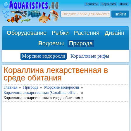
Контакты
Карта сайта
Поиск
найти
О
борудование
Р
ыбки
Р
астения
Д
изайн
В
одоемы
П
рирода
Морские водоросли
Коралловые рифы
Кораллина лекарственная в
среде обитания
Главная
Природа
Морские водоросли
Кораллина лекарственная (Corallina offic…
Кораллина лекарственная в среде обитания