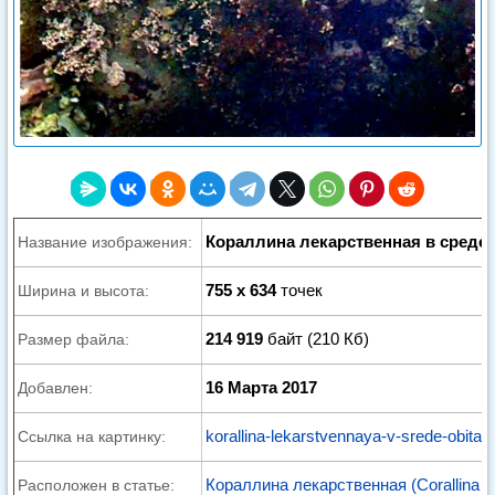
Кораллина лекарственная в среде
Название изображения:
755 x 634
точек
Ширина и высота:
214 919
байт (210 Кб)
Размер файла:
16 Марта 2017
Добавлен:
korallina-lekarstvennaya-v-srede-obitani
Ссылка на картинку:
Кораллина лекарственная (Corallina offi
Расположен в статье: