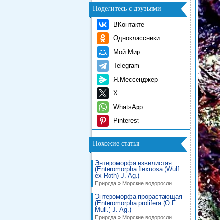
Поделитесь с друзьями
ВКонтакте
Одноклассники
Мой Мир
Telegram
Я.Мессенджер
X
WhatsApp
Pinterest
Похожие статьи
Энтероморфа извилистая
(Enteromorpha flexuosa (Wulf.
ex Roth) J. Ag.)
Природа » Морские водоросли
Энтероморфа прорастающая
(Enteromorpha prolifera (O.F.
Mull.) J. Ag.)
Природа » Морские водоросли