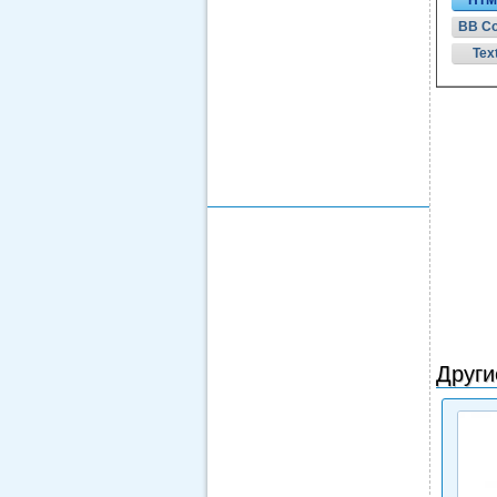
HTM
BB C
Tex
Други