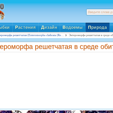
ыбки
Р
астения
Д
изайн
В
одоемы
П
рирода
ероморфа решетчатая (Enteromorpha clathrata (Ro…
Энтероморфа решетчатая в среде о
ероморфа решетчатая в среде оби