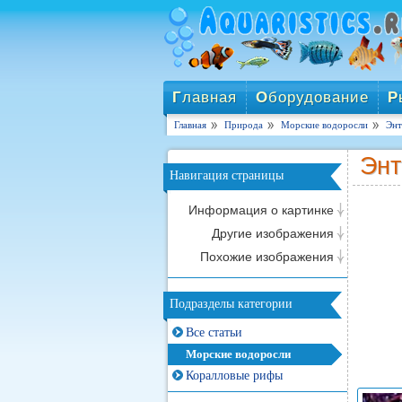
Г
лавная
О
борудование
Р
Главная
Природа
Морские водоросли
Энт
Энт
Навигация страницы
Информация о картинке
Другие изображения
Похожие изображения
Подразделы категории
Все статьи
Морские водоросли
Коралловые рифы