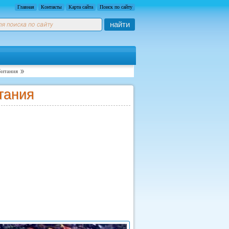
Главная
Контакты
Карта сайта
Поиск по сайту
найти
битания
тания