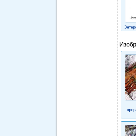
Энтер
Изобр
прор