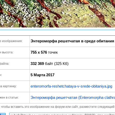
Энтероморфа решетчатая в среде обитания
е изображения:
755 x 576
точек
и высота:
332 369
байт (325 Кб)
файла:
5 Марта 2017
н:
enteromorfa-reshetchataya-v-srede-obitaniya.jpg
а картинку:
Энтероморфа решетчатая (Enteromorpha clathrat
ен в статье:
, чтобы вставить это изображение на форум или сайт, разместите следующий 