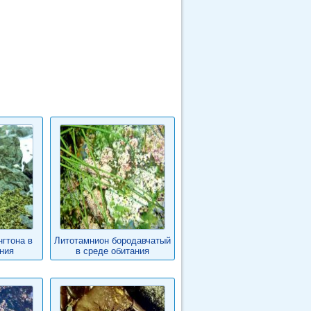
гтона в
Литотамнион бородавчатый
ния
в среде обитания