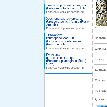
Энтероморфа линзовидная
(Enteromorpha linza (L) J. Ag.)
Природа » Морские водоросли
Уроспора кисточковидная
(Urospora penicilliformis (Roth)
Aresch.)
Природа » Морские водоросли
Эктокарпус
конфервообразный
Названи
(Ectocarpus confervoides
(Roth) Le Jol)
Природа » Морские водоросли
Ширина 
Пунктария
подорожниковидная
Размер 
(Punctaria piantaginea (Roth)
Grev.)
Природа » Морские водоросли
Добавле
Ссылка н
Располож
Для того