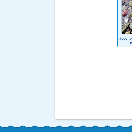
Уроспо
с