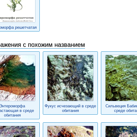
оморфа решетчатая
ажения с похожим названием
Энтероморфа
Фукус исчезающий в среде
Сильвеция Бабин
астающая в среде
обитания
среде обита
обитания