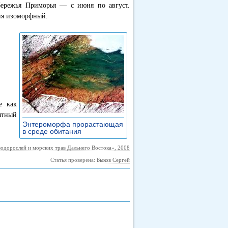
обережья Приморья — с июня по август.
тия изоморфный.
е как
ятный
Энтероморфа прорастающая
в среде обитания
»
водорослей и морских трав Дальнего Востока», 2008
Статья проверена:
Быков Сергей