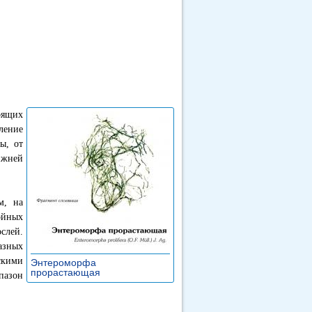
оящих
ление
ы, от
ижней
м, на
ойных
ослей.
азных
скими
Энтероморфа
прорастающая
»
пазон