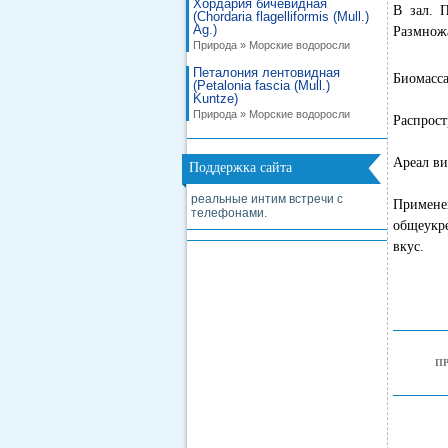
Хордария бичевидная
В зал. 
(Chordaria flagelliformis (Mull.)
Ag.)
Размножа
Природа » Морские водоросли
Петалония лентовидная
Биомасса
(Petalonia fascia (Mull.)
Kuntze)
Природа » Морские водоросли
Распрост
Ареал ви
Поддержка сайта
реальные интим встречи с
Примене
телефонами
.
общеукр
вкус.
П