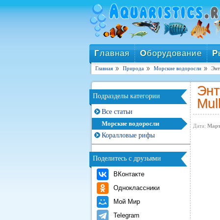
Г
лавная
О
борудование
Р
Главная
Природа
Морские водоросли
Энт
Энт
Подразделы категории
Mull
Все статьи
Морские водоросли
Дата:
Март
Коралловые рифы
Поделитесь с друзьями
ВКонтакте
Одноклассники
Мой Мир
Telegram