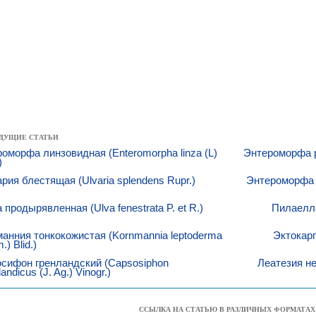
ДУЩИЕ СТАТЬИ
оморфа линзовидная (Enteromorpha linza (L)
Энтероморфа р
)
рия блестящая (Ulvaria splendens Rupr.)
Энтероморфа и
 продырявленная (Ulva fenestrata P. et R.)
Пилаелла 
анния тонкокожистая (Kornmannia leptoderma
Эктокар
m.) Blid.)
сифон гренландский (Capsosiphon
Леатезия нео
andicus (J. Ag.) Vinogr.)
ССЫЛКА НА СТАТЬЮ В РАЗЛИЧНЫХ ФОРМАТАХ