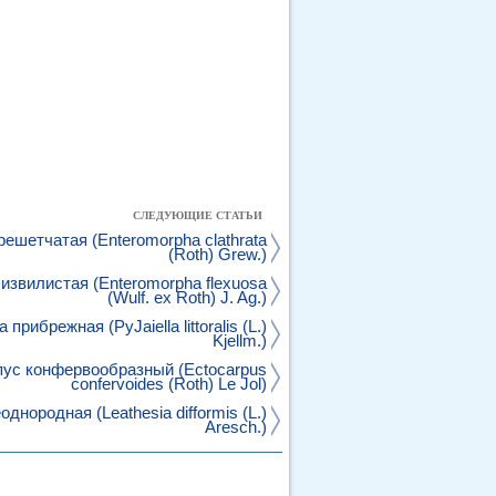
СЛЕДУЮЩИЕ СТАТЬИ
ешетчатая (Enteromorpha clathrata
(Roth) Grew.)
звилистая (Enteromorpha flexuosa
(Wulf. ex Roth) J. Ag.)
прибрежная (PyJaiella littoralis (L.)
Kjellm.)
пус конфервообразный (Ectocarpus
confervoides (Roth) Le Jol)
днородная (Leathesia difformis (L.)
Aresch.)