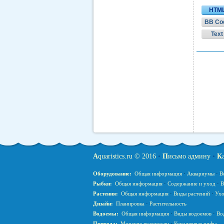
HTM
BB Co
Text
A
quaristics.ru © 2016
•
П
исьмо админу
•
К
Оборудование:
Общая информация
·
Аквариумы
·
В
Рыбки:
Общая информация
·
Содержание и уход
·
В
Растения:
Общая информация
·
Виды растений
·
Ухо
Дизайн:
Планировка
·
Растительность
Водоемы:
Общая информация
·
Виды водоемов
·
Во
Природа:
Морские водоросли
·
Коралловые рифы