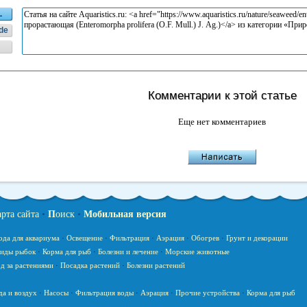
L
de
Комментарии к этой статье
Еще нет комментариев
арта сайта
•
П
оиск
•
Мобильная версия
ода для аквариума
·
Освещение
·
Фильтрация
·
Аэрация
·
Обогрев
·
Грунт и декорации
иды рыбок
·
Корма для рыб
·
Болезни и лечение
·
Морские животные
д за растениями
·
Посадка растений
·
Болезни растений
да и воздух
·
Насосы
·
Фильтрация воды
·
Аэрация
·
Прочие устройства
·
Корма для рыб