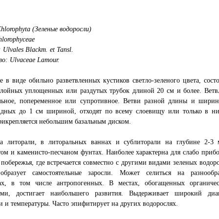
hlorophyta (Зеленые водоросли)
hlorophyceae
Ulvales Blackm. et Tansl.
о: Ulvaceae Lamour.
 в виде обильно разветвленных кустиков светло-зеленого цвета, сост
слойных уплощенных или раздутых трубок длиной 20 см и более. Ветв
льное, попеременное или супротивное. Ветви разной длины и ширин
идных до 1 см шириной, отходят по всему слоевищу или только в н
рикрепляется небольшим базальным диском.
на литорали, в литоральных ваннах и сублиторали на глубине 2-3 
ом и каменисто-песчаном фунтах. Наиболее характерна для слабо приб
 побережья, где встречается совместно с другими видами зеленых водор
образует самостоятельные заросли. Может селиться на разнообр
тах, в том числе антропогенных. В местах, обогащенных органиче
ами, достигает наибольшего развития. Выдерживает широкий диа
и и температуры. Часто эпифитирует на других водорослях.