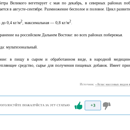
Петра Великого вегетирует с мая по декабрь, в северных районах п
ется в августе-сентябре. Размножение бесполое и половое. Цикл разви
2
2
 до 0,4 кг/м
, максимальная — 0,8 кг/м
.
ранение на российском Дальнем Востоке: во всех районах побережья.
да: мультизональный.
ние: в пищу в сыром и обработанном виде, в народной медицин
епляющее средство, сырье для получения пищевых добавок. Имеет при
Источник:
«Атлас массовых видов 
+3
РОГОЛОСУЙТЕ ПОЖАЛУЙСТА ЗА ЭТУ СТАТЬЮ