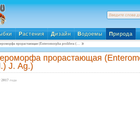
ыбки
Р
астения
Д
изайн
В
одоемы
П
рирода
ероморфа прорастающая (Enteromorpha prolifera (…
ероморфа прорастающая (Enteromorp
.) J. Ag.)
 2017
года