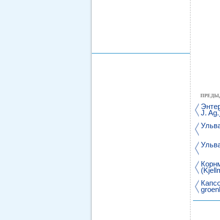
ПРЕДЫ
Энтер
J. Ag.
Ульва
Ульва
Корнм
(Kjell
Капсо
groenl