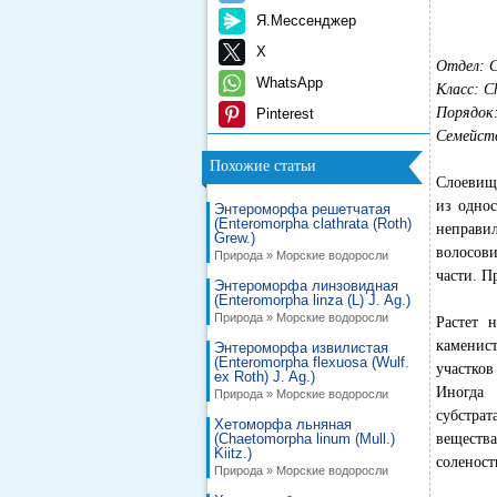
Я.Мессенджер
X
Отдел: C
WhatsApp
Класс: C
Порядок: 
Pinterest
Семейств
Похожие статьи
Слоевище
из одно
Энтероморфа решетчатая
(Enteromorpha clathrata (Roth)
неправи
Grew.)
волосов
Природа » Морские водоросли
части. П
Энтероморфа линзовидная
(Enteromorpha linza (L) J. Ag.)
Природа » Морские водоросли
Растет 
каменист
Энтероморфа извилистая
(Enteromorpha flexuosa (Wulf.
участков
ex Roth) J. Ag.)
Иногда 
Природа » Морские водоросли
субстра
Хетоморфа льняная
(Chaetomorpha linum (Mull.)
веществ
Kiitz.)
соленост
Природа » Морские водоросли