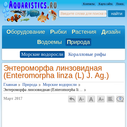
Контакты
Карта сайта
Поиск
найти
О
борудование
Р
ыбки
Р
астения
Д
изайн
В
одоемы
П
рирода
Морские водоросли
Коралловые рифы
Энтероморфа линзовидная
(Enteromorpha linza (L) J. Ag.)
Главная
Природа
Морские водоросли
Энтероморфа линзовидная (Enteromorpha li…
Март 2017
0