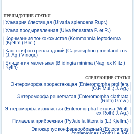
ПРЕДЫДУЩИЕ СТАТЬИ
Ульвария блестящая (Ulvaria splendens Rupr.)
Ульва продырявленная (Ulva fenestrata P. et R.)
Корнманния тонкокожистая (Kornmannia leptoderma
(Kjellm.) Blid.)
Капсосифон гренландский (Capsosiphon groenlandicus
(J. Ag.) Vinogr.)
Блидингия маленькая (Blidingia minima (Nag. ex Kiitz.)
Kylin)
СЛЕДУЮЩИЕ СТАТЬИ
Энтероморфа прорастающая (Enteromorpha prolifera
(O.F. Mull.) J. Ag.)
Энтероморфа решетчатая (Enteromorpha clathrata
(Roth) Grew.)
Энтероморфа извилистая (Enteromorpha flexuosa (Wulf.
ex Roth) J. Ag.)
Пилаелла прибрежная (PyJaiella littoralis (L.) Kjellm.)
Эктокарпус конфервообразный (Ectocarpus
confervoides (Roth) Le Jol)