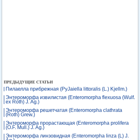
ПРЕДЫДУЩИЕ СТАТЬИ
Пилаелла прибрежная (PyJaiella littoralis (L.) Kjellm.)
Энтероморфа извилистая (Enteromorpha flexuosa (Wulf.
ex Roth) J. Ag.)
Энтероморфа решетчатая (Enteromorpha clathrata
(Roth) Grew.)
Энтероморфа прорастающая (Enteromorpha prolifera
(O.F. Mull.) J. Ag.)
Энтероморфа линзовидная (Enteromorpha linza (L) J.