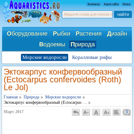
Контакты
Карта сайта
Поиск
найти
О
борудование
Р
ыбки
Р
астения
Д
изайн
В
одоемы
П
рирода
Морские водоросли
Коралловые рифы
Эктокарпус конфервообразный
(Ectocarpus confervoides (Roth)
Le Jol)
Главная
Природа
Морские водоросли
Эктокарпус конфервообразный (Ectocarpus …
Март 2017
0