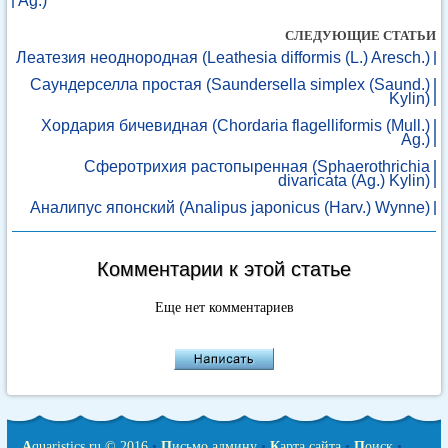
Ag.)
СЛЕДУЮЩИЕ СТАТЬИ
Леатезия неоднородная (Leathesia difformis (L.) Aresch.)
Саундерселла простая (Saundersella simplex (Saund.)
Kylin)
Хордария бичевидная (Chordaria flagelliformis (Mull.)
Ag.)
Сферотрихия растопыренная (Sphaerothrichia
divaricata (Ag.) Kylin)
Аналипус японский (Analipus japonicus (Harv.) Wynne)
Комментарии к этой статье
Еще нет комментариев
A
quaristics.ru © 2016
•
П
исьмо админу
•
К
арта сайта
•
П
оиск
•