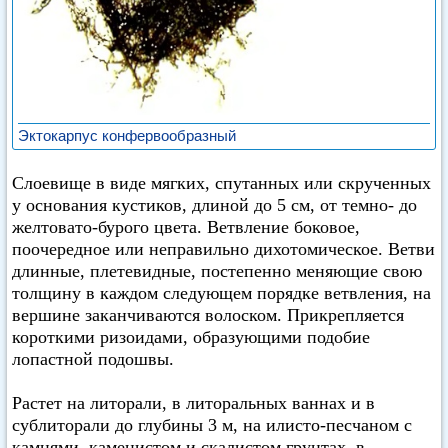
Эктокарпус конфервообразный
Слоевище в виде мягких, спутанных или скрученных
у основания кустиков, длиной до 5 см, от темно- до
желтовато-бурого цвета. Ветвление боковое,
поочередное или неправильно дихотомическое. Ветви
длинные, плетевидные, постепенно меняющие свою
толщину в каждом следующем порядке ветвления, на
вершине заканчиваются волоском. Прикрепляется
короткими ризоидами, образующими подобие
лопастной подошвы.
Растет на литорали, в литоральных ваннах и в
сублиторали до глубины 3 м, на илисто-песчаном с
камнями, каменистом и скалистом грунтах, в