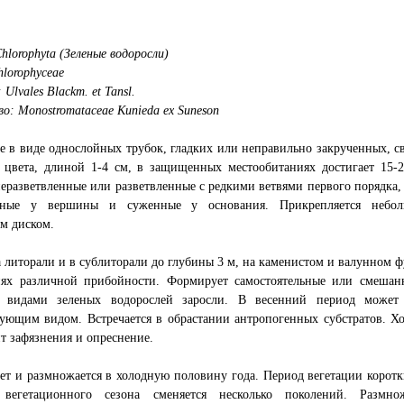
hlorophyta (Зеленые водоросли)
hlorophyceae
Ulvales Blackm. et Tansl.
о: Monostromataceae Kunieda ex Suneson
 в виде однослойных трубок, гладких или неправильно закрученных, св
 цвета, длиной 1-4 см, в защищенных местообитаниях достигает 15-2
еразветвленные или разветвленные с редкими ветвями первого порядка, 
нные у вершины и суженные у основания. Прикрепляется небо
м диском.
а литорали и в сублиторали до глубины 3 м, на каменистом и валунном 
иях различной прибойности. Формирует самостоятельные или смешан
 видами зеленых водорослей заросли. В весенний период может
ующим видом. Встречается в обрастании антропогенных субстратов. Х
т зафязнения и опреснение.
ет и размножается в холодную половину года. Период вегетации коротк
 вегетационного сезона сменяется несколько поколений. Размно