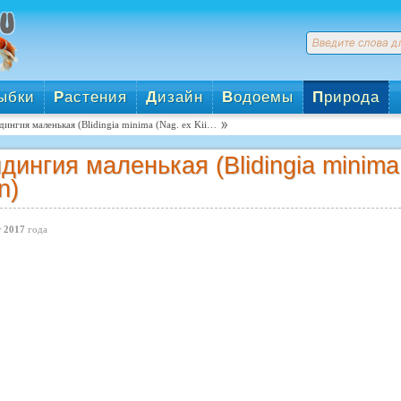
ыбки
Р
астения
Д
изайн
В
одоемы
П
рирода
дингия маленькая (Blidingia minima (Nag. ex Kii…
дингия маленькая (Blidingia minima (
n)
 2017
года