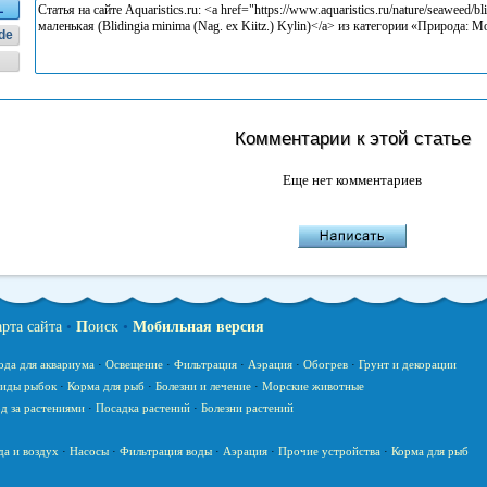
L
de
Комментарии к этой статье
Еще нет комментариев
арта сайта
•
П
оиск
•
Мобильная версия
ода для аквариума
·
Освещение
·
Фильтрация
·
Аэрация
·
Обогрев
·
Грунт и декорации
иды рыбок
·
Корма для рыб
·
Болезни и лечение
·
Морские животные
д за растениями
·
Посадка растений
·
Болезни растений
да и воздух
·
Насосы
·
Фильтрация воды
·
Аэрация
·
Прочие устройства
·
Корма для рыб