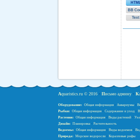
HTM
BB Co
Text
A
quaristics.ru © 2016
•
П
исьмо админу
•
К
Оборудование:
Общая информация
·
Аквариумы
·
В
Рыбки:
Общая информация
·
Содержание и уход
·
В
Растения:
Общая информация
·
Виды растений
·
Ухо
Дизайн:
Планировка
·
Растительность
Водоемы:
Общая информация
·
Виды водоемов
·
Во
Природа:
Морские водоросли
·
Коралловые рифы