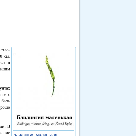
етло-
0 см.
часто
льшим
фунтах
ные с
 быть
орошо
ий. В
жение
Блидингия маленькая
»