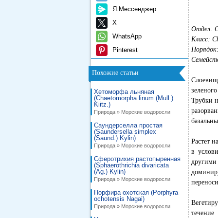
Я.Мессенджер
X
Отдел: C
WhatsApp
Класс: C
Порядок: 
Pinterest
Семейств
Похожие статьи
Слоевище
зеленого
Хетоморфа льняная
(Chaetomorpha linum (Mull.)
Трубки н
Kiitz.)
разорва
Природа » Морские водоросли
базальны
Саундерселла простая
(Saundersella simplex
(Saund.) Kylin)
Растет н
Природа » Морские водоросли
в услов
Сферотрихия растопыренная
другими
(Sphaerothrichia divaricata
(Ag.) Kylin)
доминир
Природа » Морские водоросли
переноси
Порфира охотская (Porphyra
ochotensis Nagai)
Вегетиру
Природа » Морские водоросли
течение