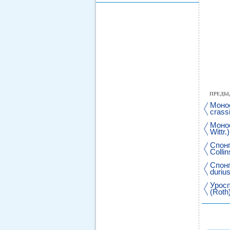
ПРЕДЫ
Моно
crass
Монос
Wittr.)
Спонг
Collin
Спон
durius
Уросп
(Roth