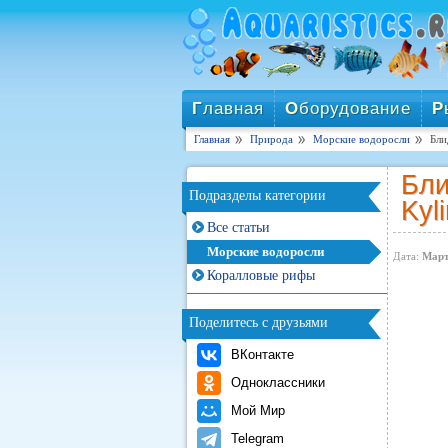
Г
лавная
О
борудование
Р
Главная
Природа
Морские водоросли
Бли
Бли
Подразделы категории
Kyli
Все статьи
Морские водоросли
Дата:
Март
Коралловые рифы
Поделитесь с друзьями
ВКонтакте
Одноклассники
Мой Мир
Telegram