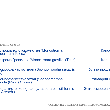
ДУЩИЕ СТАТЬИ
строма толстокожистая (Monostroma
Капс
idermum Tokida)
трома Гревилля (Monostroma grevillei (Thur.)
Корн
оморфа наскальная (Spongomorpha saxatilis
Ульва продыр
s)
гоморфа жестковатая (Spongomorpha
Ульвария б
cula (Rupr.) Collins)
ора кисточковидная (Urospora penicilliformis
Энтероморфа ли
) Aresch.)
ССЫЛКА НА СТАТЬЮ В РАЗЛИЧНЫХ ФОРМАТАХ