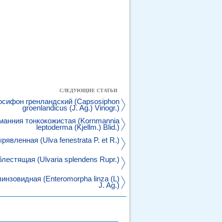
СЛЕДУЮЩИЕ СТАТЬИ
осифон гренландский (Capsosiphon
groenlandicus (J. Ag.) Vinogr.)
манния тонкокожистая (Kornmannia
leptoderma (Kjellm.) Blid.)
явленная (Ulva fenestrata P. et R.)
лестящая (Ulvaria splendens Rupr.)
нзовидная (Enteromorpha linza (L)
J. Ag.)