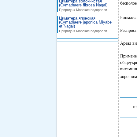
Циматера волокнистая
бесполое
(Cymathaere fibrosa Nagai)
Природа » Морские водоросли
Биомасса
Циматера японская
(Cymathaere japonica Miyabe
et Nagai)
Распрост
Природа » Морские водоросли
Ареал ви
Примене
общеукр
витамин
хорошим
П