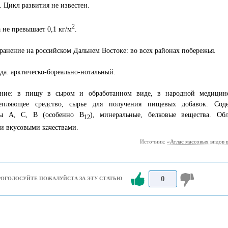
. Цикл развития не известен.
2
 не превышает 0,1 кг/м
.
ранение на российском Дальнем Востоке: во всех районах побережья.
да: арктическо-бореально-нотальный.
ние: в пищу в сыром и обработанном виде, в народной медицин
епляющее средство, сырье для получения пищевых добавок. Сод
ы А, С, В (особенно B
), минеральные, белковые вещества. Обл
12
и вкусовыми качествами.
Источник:
«Атлас массовых видов 
0
РОГОЛОСУЙТЕ ПОЖАЛУЙСТА ЗА ЭТУ СТАТЬЮ