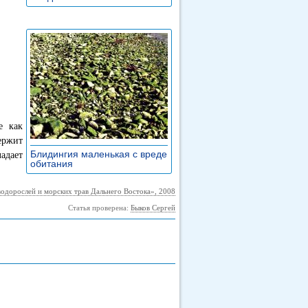
е как
ержит
Блидингия маленькая с вреде
адает
обитания
»
водорослей и морских трав Дальнего Востока», 2008
Статья проверена:
Быков Сергей