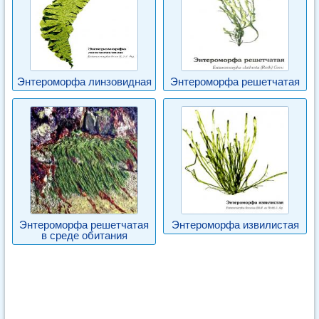
Энтероморфа линзовидная
Энтероморфа решетчатая
Энтероморфа решетчатая
Энтероморфа извилистая
в среде обитания