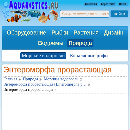
Контакты
Карта сайта
Поиск
найти
О
борудование
Р
ыбки
Р
астения
Д
изайн
В
одоемы
П
рирода
Морские водоросли
Коралловые рифы
Энтероморфа прорастающая
Главная
Природа
Морские водоросли
Энтероморфа прорастающая (Enteromorpha p…
Энтероморфа прорастающая