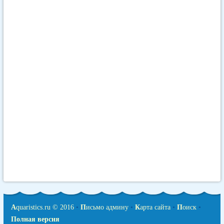
A
quaristics.ru © 2016
•
П
исьмо админу
•
К
арта сайта
•
П
оиск
•
Полная версия