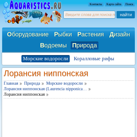
Контакты
Карта сайта
Поиск
найти
О
борудование
Р
ыбки
Р
астения
Д
изайн
В
одоемы
П
рирода
Морские водоросли
Коралловые рифы
Лорансия ниппонская
Главная
Природа
Морские водоросли
Лорансия ниппонская (Laurencia nipponica…
Лорансия ниппонская