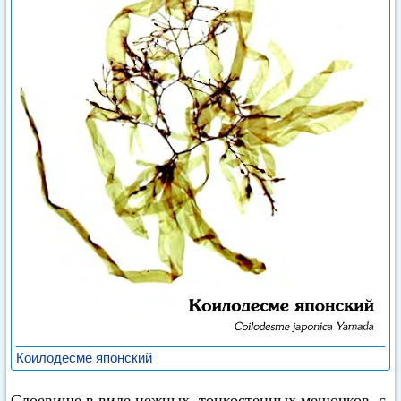
Коилодесме японский
Слоевище в виде нежных, тонкостенных мешочков, с