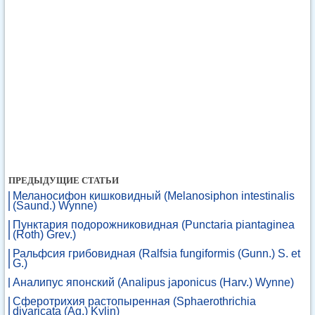
ПРЕДЫДУЩИЕ СТАТЬИ
Меланосифон кишковидный (Melanosiphon intestinalis
(Saund.) Wynne)
Пунктария подорожниковидная (Punctaria piantaginea
(Roth) Grev.)
Ральфсия грибовидная (Ralfsia fungiformis (Gunn.) S. et
G.)
Аналипус японский (Analipus japonicus (Harv.) Wynne)
Сферотрихия растопыренная (Sphaerothrichia
divaricata (Ag.) Kylin)