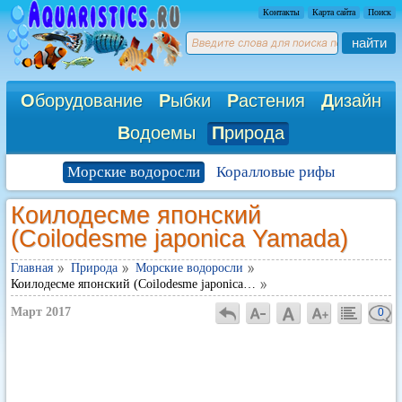
Контакты
Карта сайта
Поиск
найти
О
борудование
Р
ыбки
Р
астения
Д
изайн
В
одоемы
П
рирода
Морские водоросли
Коралловые рифы
Коилодесме японский
(Coilodesme japonica Yamada)
Главная
Природа
Морские водоросли
Коилодесме японский (Coilodesme japonica…
Март 2017
0