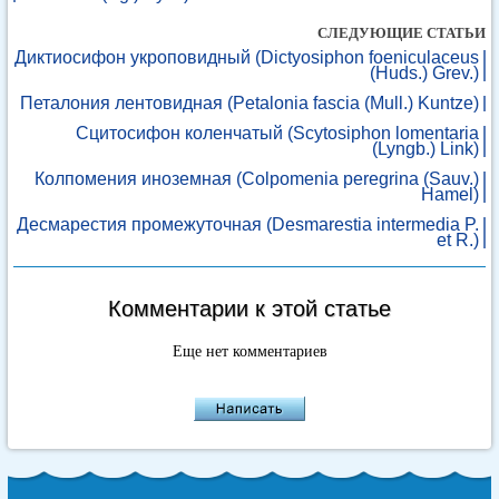
СЛЕДУЮЩИЕ СТАТЬИ
Диктиосифон укроповидный (Dictyosiphon foeniculaceus
(Huds.) Grev.)
Петалония лентовидная (Petalonia fascia (Mull.) Kuntze)
Сцитосифон коленчатый (Scytosiphon lomentaria
(Lyngb.) Link)
Колпомения иноземная (Colpomenia peregrina (Sauv.)
Hamel)
Десмарестия промежуточная (Desmarestia intermedia P.
et R.)
Комментарии к этой статье
Еще нет комментариев