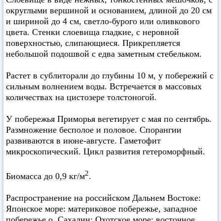
округлыми вершиной и основанием, длиной до 20 см
и шириной до 4 см, светло-бурого или оливкового
цвета. Стенки слоевища гладкие, с неровной
поверхностью, слипающиеся. Прикрепляется
небольшой подошвой с едва заметным стебельком.
Растет в сублиторали до глубины 10 м, у побережий с
сильным волнением воды. Встречается в массовых
количествах на цистозере толстоногой.
У побережья Приморья вегетирует с мая по сентябрь.
Размножение бесполое и половое. Спорангии
развиваются в июне-августе. Гаметофит
микроскопический. Цикл развития гетероморфный.
2
Биомасса до 0,9 кг/м
.
Распространение на российском Дальнем Востоке:
Японское море: материковое побережье, западное
побережье о. Сахалин; Охотское море: восточное