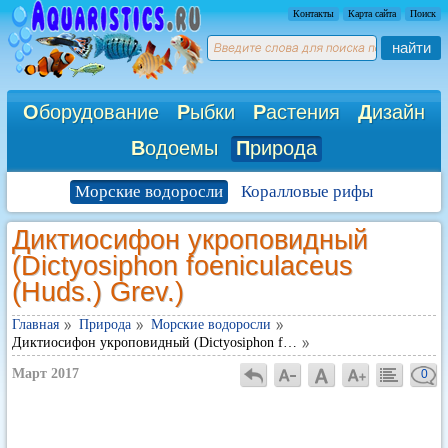
Контакты
Карта сайта
Поиск
найти
О
борудование
Р
ыбки
Р
астения
Д
изайн
В
одоемы
П
рирода
Морские водоросли
Коралловые рифы
Диктиосифон укроповидный
(Dictyosiphon foeniculaceus
(Huds.) Grev.)
Главная
Природа
Морские водоросли
Диктиосифон укроповидный (Dictyosiphon f…
Март 2017
0