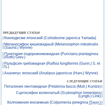
ПРЕДЫДУЩИЕ СТАТЬИ
Коилодесме японский (Coilodesme japonica Yamada)
Меланосифон кишковидный (Melanosiphon intestinalis
(Saund.) Wynne)
Пунктария подорожниковидная (Punctaria piantaginea
(Roth) Grev.)
Ральфсия грибовидная (Ralfsia fungiformis (Gunn.) S. et
G.)
Аналипус японский (Analipus japonicus (Harv.) Wynne)
СЛЕДУЮЩИЕ СТАТЬИ
Петалония лентовидная (Petalonia fascia (Mull.) Kuntze)
Сцитосифон коленчатый (Scytosiphon lomentaria
(Lyngb.) Link)
Колпомения иноземная (Colpomenia peregrina (Sauv.)