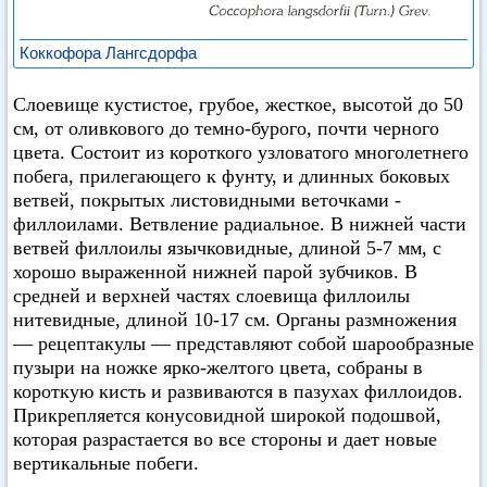
Коккофора Лангсдорфа
Слоевище кустистое, грубое, жесткое, высотой до 50
см, от оливкового до темно-бурого, почти черного
цвета. Состоит из короткого узловатого многолетнего
побега, прилегающего к фунту, и длинных боковых
ветвей, покрытых листовидными веточками -
филлоилами. Ветвление радиальное. В нижней части
ветвей филлоилы язычковидные, длиной 5-7 мм, с
хорошо выраженной нижней парой зубчиков. В
средней и верхней частях слоевища филлоилы
нитевидные, длиной 10-17 см. Органы размножения
— рецептакулы — представляют собой шарообразные
пузыри на ножке ярко-желтого цвета, собраны в
короткую кисть и развиваются в пазухах филлоидов.
Прикрепляется конусовидной широкой подошвой,
которая разрастается во все стороны и дает новые
вертикальные побеги.