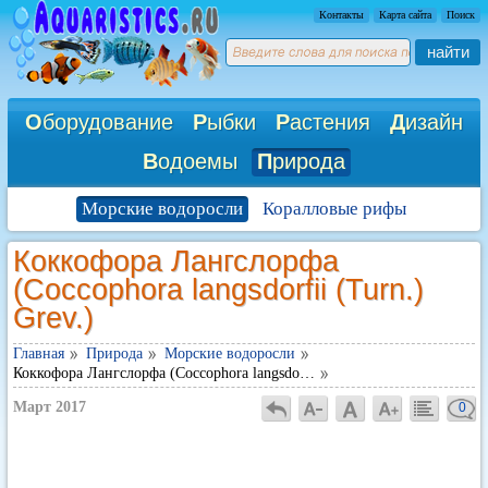
Контакты
Карта сайта
Поиск
найти
О
борудование
Р
ыбки
Р
астения
Д
изайн
В
одоемы
П
рирода
Морские водоросли
Коралловые рифы
Коккофора Лангслорфа
(Coccophora langsdorfii (Turn.)
Grev.)
Главная
Природа
Морские водоросли
Коккофора Лангслорфа (Coccophora langsdo…
Март 2017
0