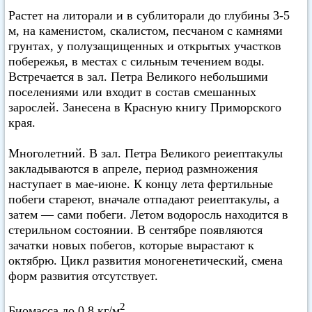
Растет на литорали и в сублиторали до глубины 3-5
м, на каменистом, скалистом, песчаном с камнями
грунтах, у полузащищенных и открытых участков
побережья, в местах с сильным течением воды.
Встречается в зал. Петра Великого небольшими
поселениями или входит в состав смешанных
зарослей. Занесена в Красную книгу Приморского
края.
Многолетний. В зал. Петра Великого реиептакулы
закладываются в апреле, период размножения
наступает в мае-июне. К концу лета фертильные
побеги стареют, вначале отпадают реиептакулы, а
затем — сами побеги. Летом водоросль находится в
стерильном состоянии. В сентябре появляются
зачатки новых побегов, которые вырастают к
октябрю. Цикл развития моногенетический, смена
форм развития отсутствует.
2
Биомасса до 0,8 кг/м
.