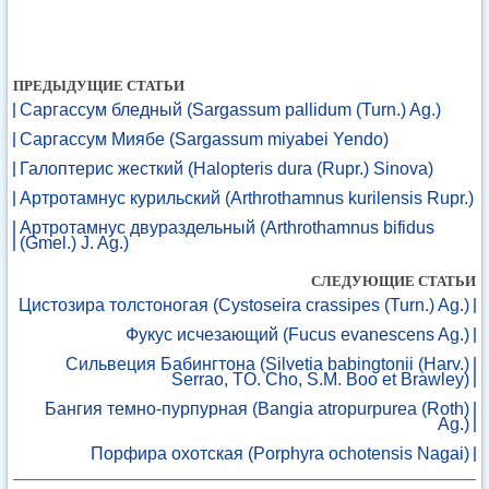
ПРЕДЫДУЩИЕ СТАТЬИ
Саргассум бледный (Sargassum pallidum (Turn.) Ag.)
Саргассум Миябе (Sargassum miyabei Yendo)
Галоптерис жесткий (Halopteris dura (Rupr.) Sinova)
Артротамнус курильский (Arthrothamnus kurilensis Rupr.)
Артротамнус двураздельный (Arthrothamnus bifidus
(Gmel.) J. Ag.)
СЛЕДУЮЩИЕ СТАТЬИ
Цистозира толстоногая (Cystoseira crassipes (Turn.) Ag.)
Фукус исчезающий (Fucus evanescens Ag.)
Сильвеция Бабингтона (Silvetia babingtonii (Harv.)
Serrao, TO. Cho, S.M. Boo et Brawley)
Бангия темно-пурпурная (Bangia atropurpurea (Roth)
Ag.)
Порфира охотская (Porphyra ochotensis Nagai)