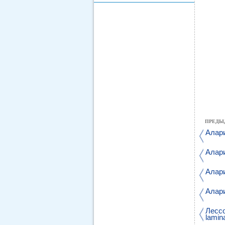
ПРЕДЫ
Алари
Алари
Алария
Алари
Лессо
lamina