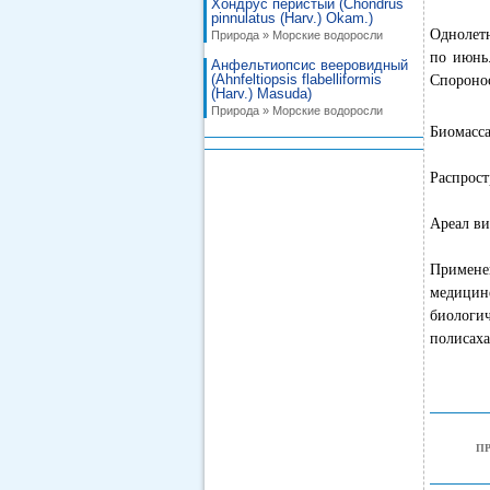
Хондрус перистый (Chondrus
pinnulatus (Harv.) Okam.)
Однолетн
Природа » Морские водоросли
по июнь.
Анфельтиопсис вееровидный
(Ahnfeltiopsis flabelliformis
Споронос
(Harv.) Masuda)
Природа » Морские водоросли
Биомасса
Распрост
Ареал ви
Примене
медицин
биологи
полисаха
П