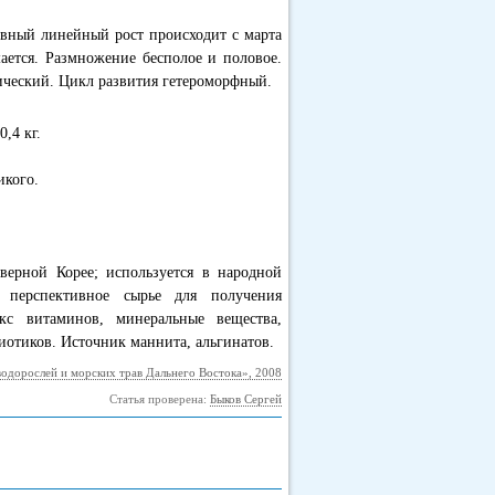
ивный линейный рост происходит с марта
ается. Размножение бесполое и половое.
ический. Цикл развития гетероморфный.
0,4 кг.
икого.
ерной Корее; используется в народной
 перспективное сырье для получения
с витаминов, минеральные вещества,
отиков. Источник маннита, альгинатов.
водорослей и морских трав Дальнего Востока», 2008
Статья проверена:
Быков Сергей