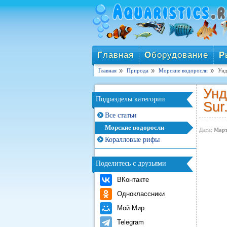
Г
лавная
О
борудование
Р
Главная
Природа
Морские водоросли
Унд
Унд
Подразделы категории
Sur.
Все статьи
Морские водоросли
Дата:
Март
Коралловые рифы
Поделитесь с друзьями
ВКонтакте
Одноклассники
Мой Мир
Telegram