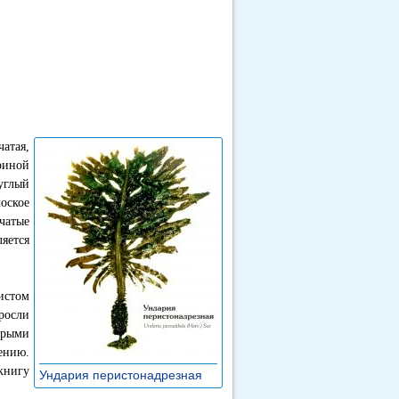
атая,
риной
углый
оское
чатые
яется
нистом
росли
урыми
ению.
книгу
Ундария перистонадрезная
»