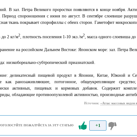
ий. В зал. Петра Великого проростки появляются в конце ноября. Акт
 Период спороношения с июня по август. В сентябре слоевише разруш
ная ткань покрывает спорофиллы с обеих сторон. Гаметофит микроскоп
2
2
 до 2 кг/м
, плотность поселения 1-10 экз./м
, масса одного слоевиша до 
ранение на российском Дальнем Востоке: Японском море: зал. Петра Вел
да: низкобореально-субтропический приазиатский.
ние: деликатесный пищевой продукт в Японии, Китае, Южной и Сев
е как ранозаживляюшее, потогонное, общеукрепляющее средство;
чески активных, пищевых и кормовых добавок. Содержит комплек
риды, обладающие противоопухолевой активностью, производные антиби
Источник:
«Атлас массовых видов 
+1
РОГОЛОСУЙТЕ ПОЖАЛУЙСТА ЗА ЭТУ СТАТЬЮ