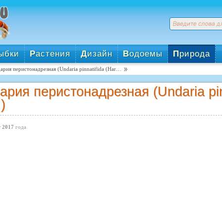
ыбки
Р
астения
Д
изайн
В
одоемы
П
рирода
ария перистонадрезная (Undaria pinnatifida (Har…
ария перистонадрезная (Undaria pinn
)
 2017
года