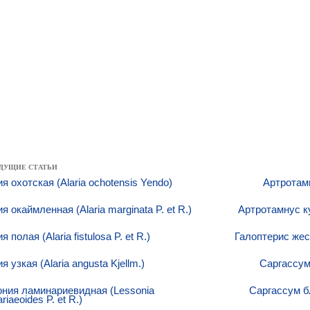
ДУЩИЕ СТАТЬИ
я охотская (Alaria ochotensis Yendo)
Артротам
я окаймленная (Alaria marginata P. et R.)
Артротамнус ку
 полая (Alaria fistulosa P. et R.)
Галоптерис жест
я узкая (Alaria angusta Kjellm.)
Саргассум
ния ламинариевидная (Lessonia
Саргассум бл
riaeoides P. et R.)