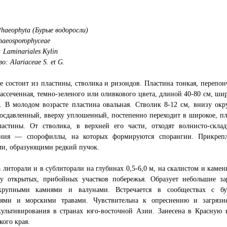
haeophyta (Бурые водоросли)
haeosporophyceae
 Laminariales Kylin
: Alariaceae S. et G.
 состоит из пластины, стволика и ризоидов. Пластина тонкая, перепонч
ассеченная, темно-зеленого или оливкового цвета, длиной 40-80 см, ши
. В молодом возрасте пластина овальная. Стволик 8-12 см, внизу окр
осдавленный, вверху уплошенный, постепенно переходит в широкое, пл
ластины. От стволика, в верхней его части, отходят волнисто-склад
ания — спорофиллы, на которых формируются спорангии. Прикрепл
ми, образующими редкий пучок.
а литорали и в сублиторали на глубинах 0,5-6,0 м, на скалистом и каме
 у открытых, прибойных участков побережья. Образует небольшие за
рупными камнями и валунами. Встречается в сообществах с б
лями и морскими травами. Чувствительна к опреснению и загрязн
культивирования в странах юго-восточной Азии. Занесена в Красную 
ого края.