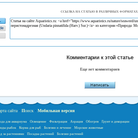
ССЫЛКА НА СТАТЬЮ В РАЗЛИЧНЫХ ФОРМАТАХ
L
de
Комментарии к этой статье
Еще нет комментариев
арта сайта
•
П
оиск
•
Мобильная версия
ода для аквариума
·
Освещение
·
Фильтрация
·
Аэрация
·
Обогрев
·
Грунт и декорации
иды рыбок
·
Корма для рыб
·
Болезни и лечение
·
Морские животные
д за растениями
·
Посадка растений
·
Болезни растений