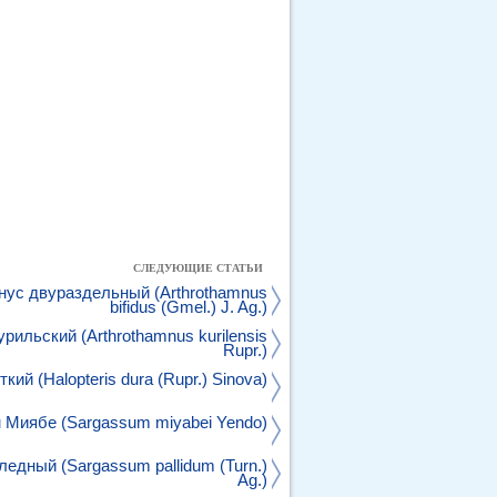
СЛЕДУЮЩИЕ СТАТЬИ
нус двураздельный (Arthrothamnus
bifidus (Gmel.) J. Ag.)
рильский (Arthrothamnus kurilensis
Rupr.)
кий (Halopteris dura (Rupr.) Sinova)
 Миябе (Sargassum miyabei Yendo)
едный (Sargassum pallidum (Turn.)
Ag.)