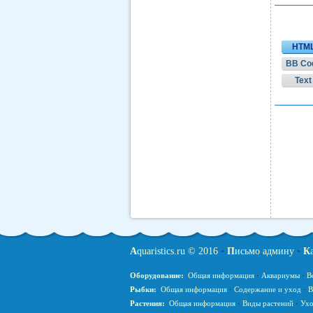
HTM
BB Co
Text
A
quaristics.ru © 2016
•
П
исьмо админу
•
К
Оборудование:
Общая информация
·
Аквариумы
·
В
Рыбки:
Общая информация
·
Содержание и уход
·
В
Растения:
Общая информация
·
Виды растений
·
Ухо