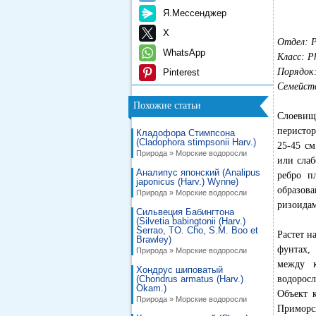
Я.Мессенджер
X
Отдел: P
WhatsApp
Класс: P
Порядок:
Pinterest
Семейство
Похожие статьи
Слоевище
перистор
Кладофора Стимпсона
(Cladophora stimpsonii Harv.)
25-45 см
Природа » Морские водоросли
или слаб
Аналипус японский (Analipus
ребро п
japonicus (Harv.) Wynne)
образов
Природа » Морские водоросли
ризоида
Сильвеция Бабингтона
(Silvetia babingtonii (Harv.)
Serrao, TO. Cho, S.M. Boo et
Растет н
Brawley)
фунтах,
Природа » Морские водоросли
между к
Хондрус шиповатый
(Chondrus armatus (Harv.)
водорос
Okam.)
Объект 
Природа » Морские водоросли
Приморск