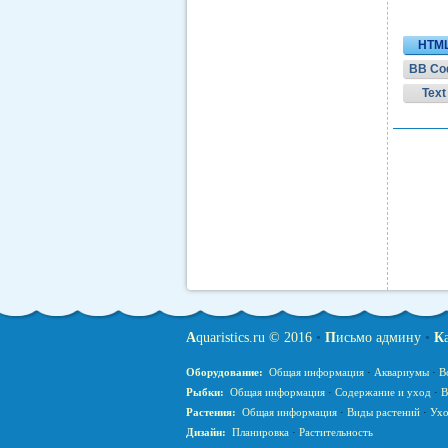
HTM
BB Co
Text
A
quaristics.ru © 2016
•
П
исьмо админу
•
К
Оборудование:
Общая информация
·
Аквариумы
·
В
Рыбки:
Общая информация
·
Содержание и уход
·
В
Растения:
Общая информация
·
Виды растений
·
Ухо
Дизайн:
Планировка
·
Растительность