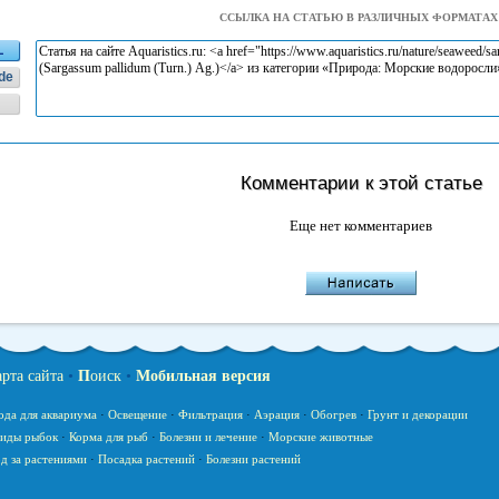
ССЫЛКА НА СТАТЬЮ В РАЗЛИЧНЫХ ФОРМАТАХ
L
de
Комментарии к этой статье
Еще нет комментариев
арта сайта
•
П
оиск
•
Мобильная версия
ода для аквариума
·
Освещение
·
Фильтрация
·
Аэрация
·
Обогрев
·
Грунт и декорации
иды рыбок
·
Корма для рыб
·
Болезни и лечение
·
Морские животные
д за растениями
·
Посадка растений
·
Болезни растений