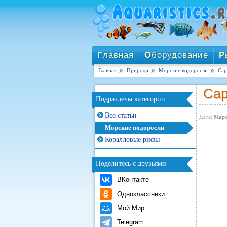
Г
лавная
О
борудование
Р
Главная
Природа
Морские водоросли
Сар
Сар
Подразделы категории
Все статьи
Дата:
Март
Морские водоросли
Коралловые рифы
Поделитесь с друзьями
ВКонтакте
Одноклассники
Мой Мир
Telegram