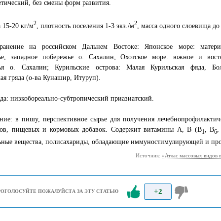
тический, без смены форм развития.
2
2
 15-20 кг/м
, плотность поселения 1-3 экз./м
, масса одного слоевища до 
транение на российском Дальнем Востоке: Японское море: матери
ье, западное побережье о. Сахалин; Охотское море: южное и вост
ья о. Сахалин; Курильские острова: Малая Курильская фяда, Бо
ая гряда (о-ва Кунашир, Итуруп).
да: низкобореально-субтропический приазиатский.
ние: в пишу, перспективное сырье для получения лечебнопрофилактич
тов, пищевых и кормовых добавок. Содержит витамины А, В (В
, В
,
1
6
ьные вещества, полисахариды, обладающие иммуностимулирующей и про
Источник:
«Атлас массовых видов 
+2
РОГОЛОСУЙТЕ ПОЖАЛУЙСТА ЗА ЭТУ СТАТЬЮ