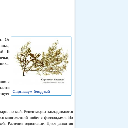
а. От
пные,
ой. В
очки,
пика.
аном с
ается
Саргассум бледный
»
твует
арта по май. Рецептакулы закладываются
ется многолетний побег с филлоидами. Во
вей. Растения однополые. Цикл развития