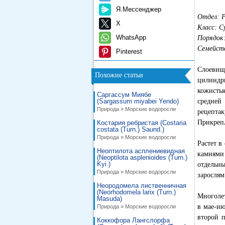
Я.Мессенджер
Отдел: P
X
Класс: C
WhatsApp
Порядок:
Семейств
Pinterest
Слоевищ
Похожие статьи
цилиндри
кожисты
Саргассум Миябе
(Sargassum miyabei Yendo)
средней
Природа » Морские водоросли
рецепт
Прикрепл
Костария ребристая (Costaria
costata (Turn.) Saund.)
Природа » Морские водоросли
Растет в
Неоптилота асплениевидная
камнями
(Neoptilota asplenioides (Turn.)
Kyi.)
отдельн
Природа » Морские водоросли
зарослям
Неородомела лиственничная
(Neorhodomela larix (Turn.)
Многолет
Masuda)
в мае-ию
Природа » Морские водоросли
второй п
Коккофора Лангслорфа