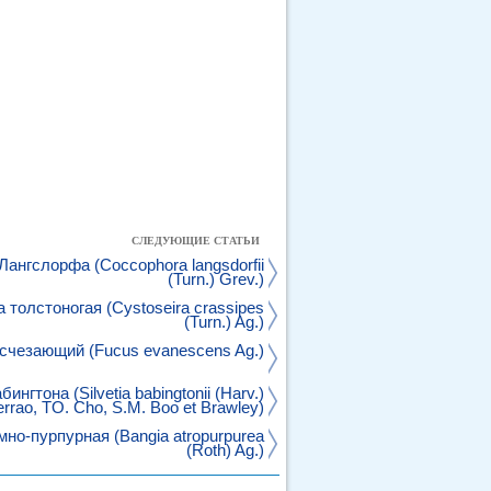
СЛЕДУЮЩИЕ СТАТЬИ
ангслорфа (Coccophora langsdorfii
(Turn.) Grev.)
 толстоногая (Cystoseira crassipes
(Turn.) Ag.)
счезающий (Fucus evanescens Ag.)
нгтона (Silvetia babingtonii (Harv.)
rrao, TO. Cho, S.M. Boo et Brawley)
мно-пурпурная (Bangia atropurpurea
(Roth) Ag.)