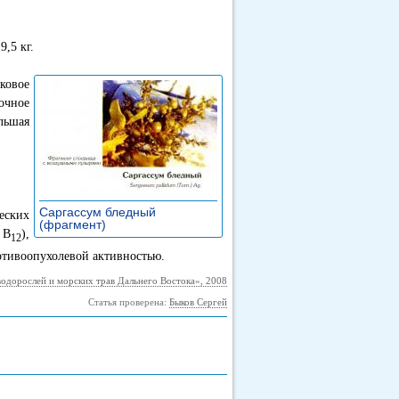
9,5 кг.
ковое
очное
льшая
Саргассум бледный
еских
(фрагмент)
»
 B
),
12
тивоопухолевой активностью.
водорослей и морских трав Дальнего Востока», 2008
Статья проверена:
Быков Сергей