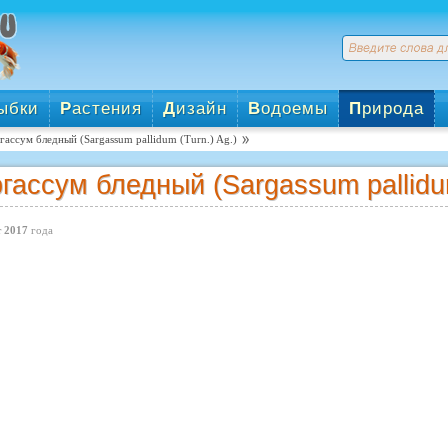
ыбки
Р
астения
Д
изайн
В
одоемы
П
рирода
гассум бледный (Sargassum pallidum (Turn.) Ag.)
гассум бледный (Sargassum pallidum
 2017
года