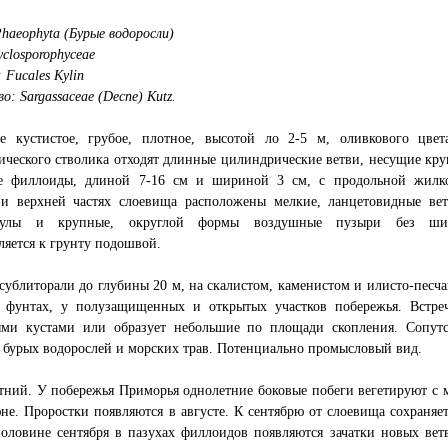
haeophyta (Бурые водоросли)
yclosporophyceae
 Fucales Kylin
о: Sargassaceae (Decne) Kutz.
е кустистое, грубое, плотное, высотой ло 2-5 м, оливкового цвет
ческого стволика отходят длинные цилиндрические ветви, несущие кру
е филлоиды, длиной 7-16 см и шириной 3 см, с продольной жилк
 и верхней частях слоевища расположены мелкие, ланцетовидные вет
акулы и крупные, округлой формы воздушные пузыри без ши
яется к грунту подошвой.
 сублиторали до глубины 20 м, на скалистом, каменистом и илисто-песч
 фунтах, у полузащищенных и открытых участков побережья. Встреч
ыми кустами или образует небольшие по площади скопления. Сопутс
 бурых водорослей и морских трав. Потенциально промысловый вид.
ний. У побережья Приморья однолетние боковые побеги вегетируют с м
не. Проростки появляются в августе. К сентябрю от слоевища сохраня
оловине сентября в пазухах филлоидов появляются зачатки новых вет