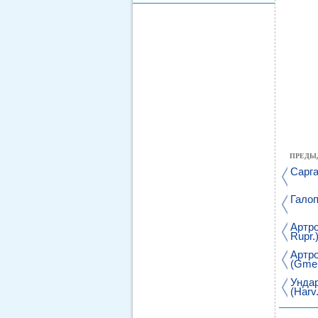
ПРЕДЫ
Сарга
Галоп
Артро
Rupr.
Артро
(Gmel.
Ундар
(Harv.