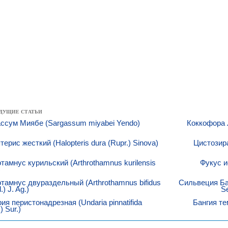
ДУЩИЕ СТАТЬИ
ссум Миябе (Sargassum miyabei Yendo)
Коккофора Л
терис жесткий (Halopteris dura (Rupr.) Sinova)
Цистозира
тамнус курильский (Arthrothamnus kurilensis
Фукус и
)
тамнус двураздельный (Arthrothamnus bifidus
Сильвеция Баби
) J. Ag.)
Se
ия перистонадрезная (Undaria pinnatifida
Бангия те
) Sur.)