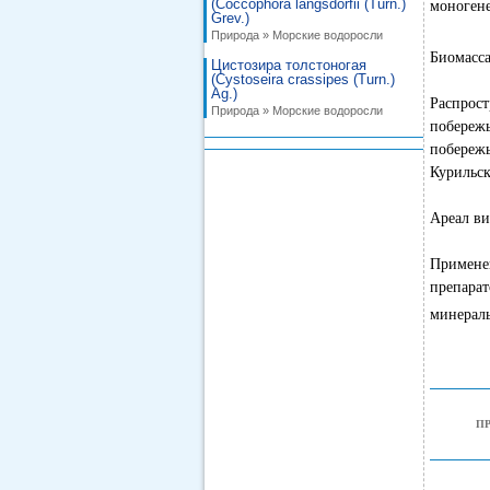
(Coccophora langsdorfii (Turn.)
моногене
Grev.)
Природа » Морские водоросли
Биомасса
Цистозира толстоногая
(Cystoseira crassipes (Turn.)
Ag.)
Распрос
Природа » Морские водоросли
побереж
побереж
Курильск
Ареал ви
Примене
препара
минерал
П