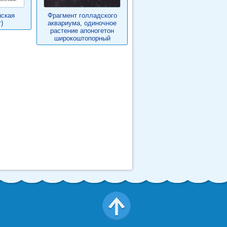
нская
Фрагмент голладского
)
аквариума, одиночное
растение апоногетон
широкоштопорный