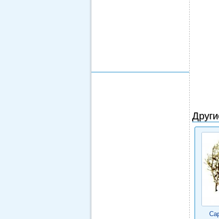
Други
Са