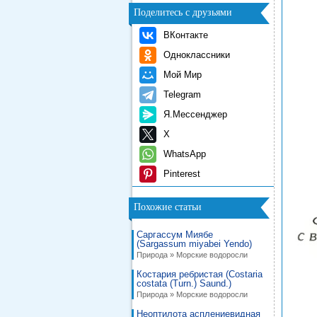
Поделитесь с друзьями
ВКонтакте
Одноклассники
Мой Мир
Telegram
Я.Мессенджер
X
WhatsApp
Pinterest
Похожие статьи
Саргассум Миябе
(Sargassum miyabei Yendo)
Природа » Морские водоросли
Костария ребристая (Costaria
costata (Turn.) Saund.)
Природа » Морские водоросли
Неоптилота асплениевидная