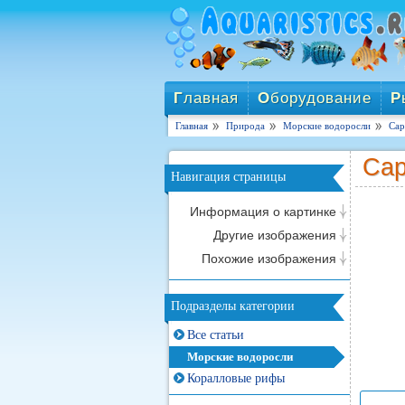
Г
лавная
О
борудование
Р
Главная
Природа
Морские водоросли
Сар
Сар
Навигация страницы
Информация о картинке
Другие изображения
Похожие изображения
Подразделы категории
Все статьи
Морские водоросли
Коралловые рифы