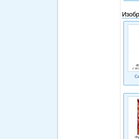
Изобр
С