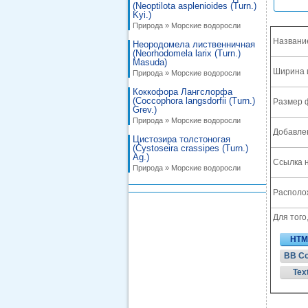
(Neoptilota asplenioides (Turn.)
Kyi.)
Природа » Морские водоросли
Названи
Неородомела лиственничная
(Neorhodomela larix (Turn.)
Masuda)
Ширина 
Природа » Морские водоросли
Коккофора Лангслорфа
(Coccophora langsdorfii (Turn.)
Размер 
Grev.)
Природа » Морские водоросли
Добавле
Цистозира толстоногая
(Cystoseira crassipes (Turn.)
Ag.)
Ссылка н
Природа » Морские водоросли
Располож
Для того
HTM
BB C
Tex