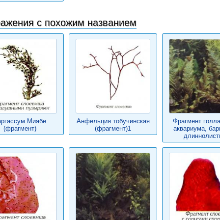
ажения с похожим названием
аргассум Миябе
Анфельция тобучинская
Фрагмент голла
(фрагмент)
(фрагмент)1
аквариума, бар
длиннолист