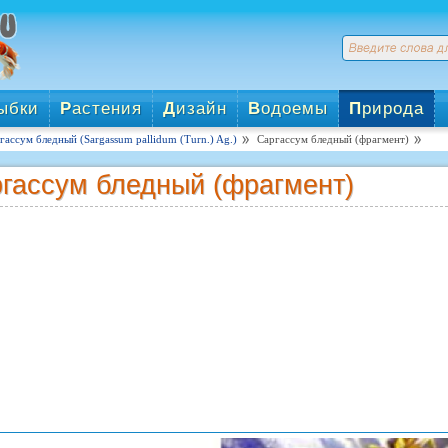
ыбки
Р
астения
Д
изайн
В
одоемы
П
рирода
гассум бледный (Sargassum pallidum (Turn.) Ag.)
Саргассум бледный (фрагмент)
гассум бледный (фрагмент)