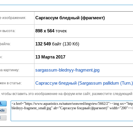
Саргассум бледный (фрагмент)
е изображения:
898 x 564
точек
и высота:
132 549
байт (130 Кб)
файла:
13 Марта 2017
н:
sargassum-blednyy-fragment.jpg
а картинку:
Саргассум бледный (Sargassum pallidum (Turn.)
ен в статье:
, чтобы вставить это изображение на форум или сайт, разместите следующий 
L
ode
t