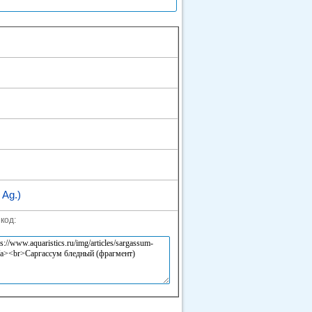
 Ag.)
код: