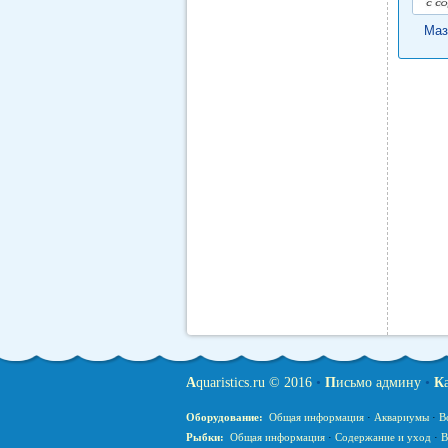
Маз
A
quaristics.ru © 2016
•
П
исьмо админу
•
К
Оборудование:
Общая информация
·
Аквариумы
·
В
Рыбки:
Общая информация
·
Содержание и уход
·
В