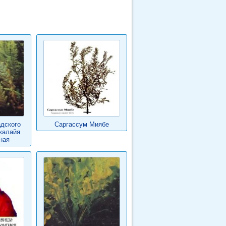
дского
Саргассум Миябе
калайя
ная