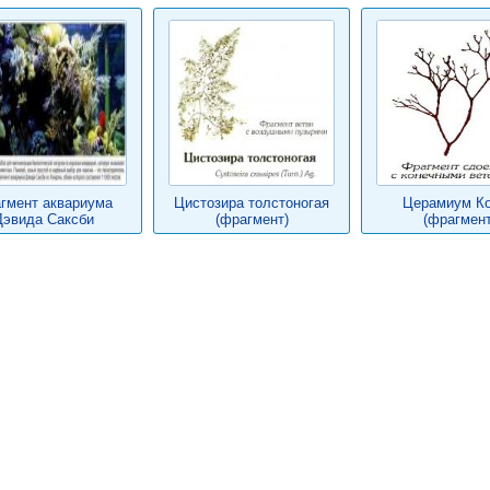
гмент аквариума
Цистозира толстоногая
Церамиум К
Дэвида Саксби
(фрагмент)
(фрагмент