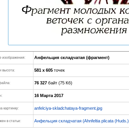
Анфельция складчатая (фрагмент)
е изображения:
581 x 605
точек
и высота:
76 327
байт (75 Кб)
файла:
16 Марта 2017
н:
anfelciya-skladchataya-fragment.jpg
а картинку:
Анфельция складчатая (Ahnfeltia plicata (Huds.) 
ен в статье: