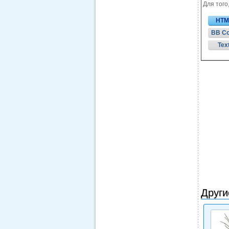
Для того
HTM
BB C
Tex
Други