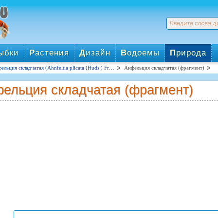
ыбки
Р
астения
Д
изайн
В
одоемы
П
рирода
ельция складчатая (Ahnfeltia plicata (Huds.) Fr…
Анфельция складчатая (фрагмент)
ельция складчатая (фрагмент)