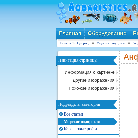
Г
лавная
О
борудование
Р
Главная
Природа
Морские водоросли
Анф
Анф
Навигация страницы
Информация о картинке
Другие изображения
Похожие изображения
Подразделы категории
Все статьи
Морские водоросли
Коралловые рифы