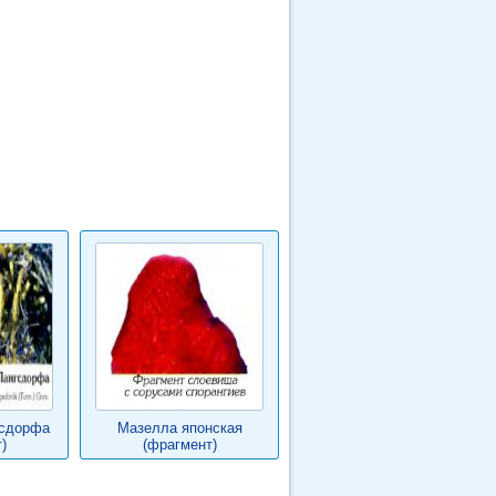
гсдорфа
Мазелла японская
)
(фрагмент)