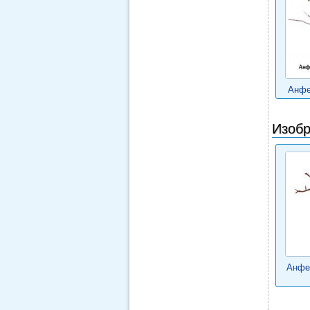
Анфе
Изобр
Анфе