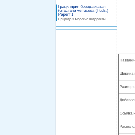
Грацилярия бородавчатая
(Gracilaria verrucosa (Huds.)
Papenf.)
Природа » Морские водоросли
Названи
Ширина 
Размер 
Добавле
Ссылка н
Располож