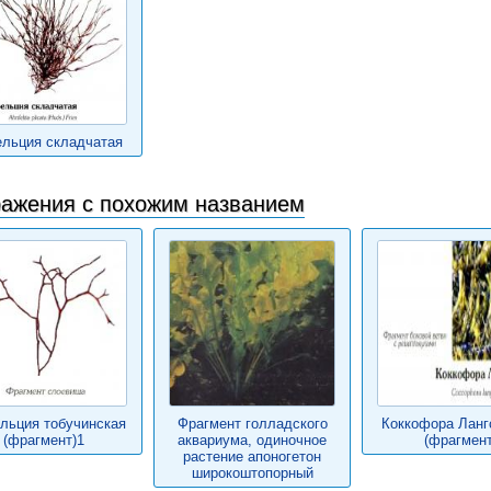
льция складчатая
ажения с похожим названием
льция тобучинская
Фрагмент голладского
Коккофора Лан
(фрагмент)1
аквариума, одиночное
(фрагмент
растение апоногетон
широкоштопорный