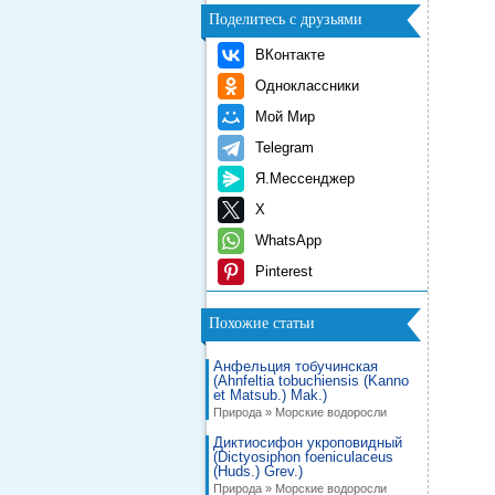
Поделитесь с друзьями
ВКонтакте
Одноклассники
Мой Мир
Telegram
Я.Мессенджер
X
WhatsApp
Pinterest
Похожие статьи
Анфельция тобучинская
(Ahnfeltia tobuchiensis (Kanno
et Matsub.) Mak.)
Природа » Морские водоросли
Диктиосифон укроповидный
(Dictyosiphon foeniculaceus
(Huds.) Grev.)
Природа » Морские водоросли