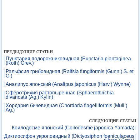
ПРЕДЫДУЩИЕ СТАТЬИ
Пунктария подорожниковидная (Punctaria piantaginea
(Roth) Grev.)
Ральфсия грибовидная (Ralfsia fungiformis (Gunn.) S. et
G.)
Аналипус японский (Analipus japonicus (Harv.) Wynne)
Сферотрихия растопыренная (Sphaerothrichia
divaricata (Ag.) Kylin)
Хордария бичевидная (Chordaria flagelliformis (Mull.)
Ag.)
СЛЕДУЮЩИЕ СТАТЬИ
Коилодесме японский (Coilodesme japonica Yamada)
Диктиосифон укроповидный (Dictyosiphon foeniculaceus