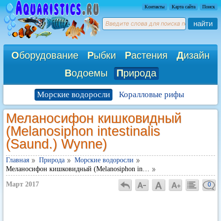
Контакты
Карта сайта
Поиск
найти
О
борудование
Р
ыбки
Р
астения
Д
изайн
В
одоемы
П
рирода
Морские водоросли
Коралловые рифы
Меланосифон кишковидный
(Melanosiphon intestinalis
(Saund.) Wynne)
Главная
Природа
Морские водоросли
Меланосифон кишковидный (Melanosiphon in…
Март 2017
0