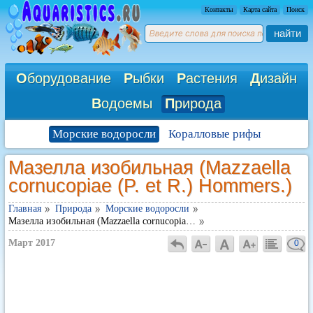
Контакты
Карта сайта
Поиск
найти
О
борудование
Р
ыбки
Р
астения
Д
изайн
В
одоемы
П
рирода
Морские водоросли
Коралловые рифы
Мазелла изобильная (Mazzaella
cornucopiae (P. et R.) Hommers.)
Главная
Природа
Морские водоросли
Мазелла изобильная (Mazzaella cornucopia…
Март 2017
0