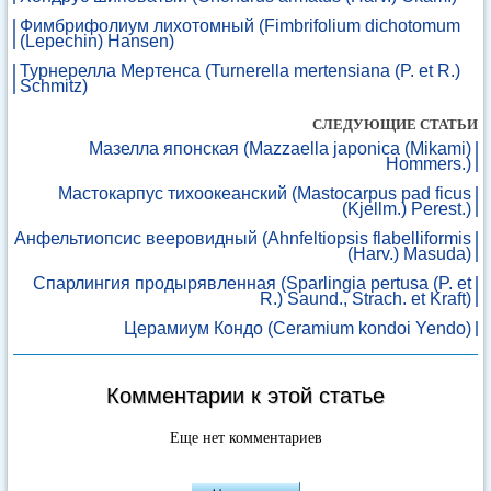
Фимбрифолиум лихотомный (Fimbrifolium dichotomum
(Lepechin) Hansen)
Турнерелла Мертенса (Turnerella mertensiana (P. et R.)
Schmitz)
СЛЕДУЮЩИЕ СТАТЬИ
Мазелла японская (Mazzaella japonica (Mikami)
Hommers.)
Мастокарпус тихоокеанский (Mastocarpus pad ficus
(Kjellm.) Perest.)
Анфельтиопсис вееровидный (Ahnfeltiopsis flabelliformis
(Harv.) Masuda)
Спарлингия продырявленная (Sparlingia pertusa (P. et
R.) Saund., Strach. et Kraft)
Церамиум Кондо (Ceramium kondoi Yendo)
Комментарии к этой статье
Еще нет комментариев