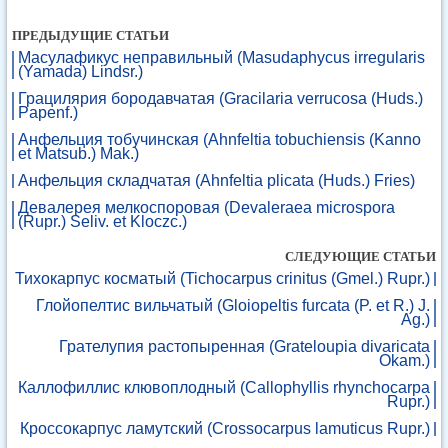
ПРЕДЫДУЩИЕ СТАТЬИ
Масулафикус неправильный (Masudaphycus irregularis
(Yamada) Lindsr.)
Грацилярия бородавчатая (Gracilaria verrucosa (Huds.)
Papenf.)
Анфельция тобучинская (Ahnfeltia tobuchiensis (Kanno
et Matsub.) Mak.)
Анфельция складчатая (Ahnfeltia plicata (Huds.) Fries)
Девалерея мелкоспоровая (Devaleraea microspora
(Rupr.) Seliv. et Kloczc.)
СЛЕДУЮЩИЕ СТАТЬИ
Тихокарпус косматый (Tichocarpus crinitus (Gmel.) Rupr.)
Глойопелтис вильчатый (Gloiopeltis furcata (P. et R.) J.
Ag.)
Грателупия растопыренная (Grateloupia divaricata
Okam.)
Каллофиллис клювоплодный (Callophyllis rhynchocarpa
Rupr.)
Кроссокарпус ламутский (Crossocarpus lamuticus Rupr.)