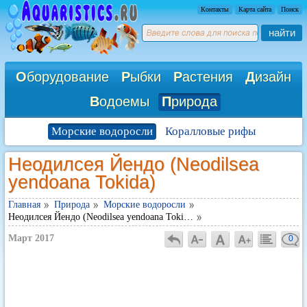
Контакты
Карта сайта
Поиск
найти
О
борудование
Р
ыбки
Р
астения
Д
изайн
В
одоемы
П
рирода
Морские водоросли
Коралловые рифы
Неодилсея Йендо (Neodilsea
yendoana Tokida)
Главная
Природа
Морские водоросли
Неодилсея Йендо (Neodilsea yendoana Toki…
Март 2017
0