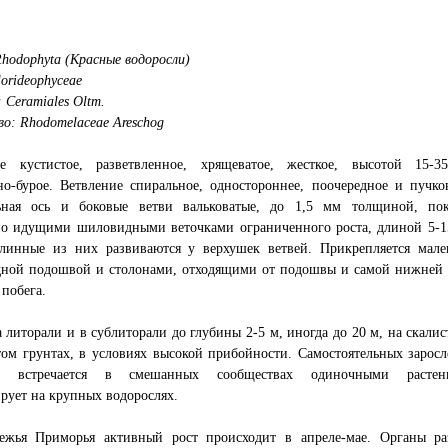
hodophyta (Красные водоросли)
lorideophyceae
 Ceramiales Oltm.
о: Rhodomelaceae Areschog
е кустистое, разветвленное, хрящеватое, жесткое, высотой 15-3
о-бурое. Ветвление спиральное, одностороннее, поочередное и пучков
ьная ось и боковые ветви вальковатые, до 1,5 мм толщиной, по
но идущими шиловидными веточками ограниченного роста, длиной 5-1
линные из них развиваются у верхушек ветвей. Прикрепляется мале
дной подошвой и столонами, отходящими от подошвы и самой нижней 
 побега.
а литорали и в сублиторали до глубины 2-5 м, иногда до 20 м, на скали
ом грунтах, в условиях высокой прибойности. Самостоятельных заросл
ет, встречается в смешанных сообществах одиночными растен
ует на крупных водорослях.
ежья Приморья активный рост происходит в апреле-мае. Органы ра