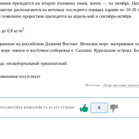
шения приходится на вторую половину июня, конец — на октябрь. Цис
рангии располагаются на веточках последнего порядка парами по 10-20
 появление проростков приходится на апрель-май и сентябрь-октябрь.
2
 до 0,8 кг/м
.
ранение на российском Дальнем Востоке: Японское море: материковое по
 море: южное и восточное побережья о. Сахалин; Курильские острова: Бо
да: низкобореальный приазиатский.
менения отсутствует.
Источник:
«Атлас массовых видов 
0
РОГОЛОСУЙТЕ ПОЖАЛУЙСТА ЗА ЭТУ СТАТЬЮ