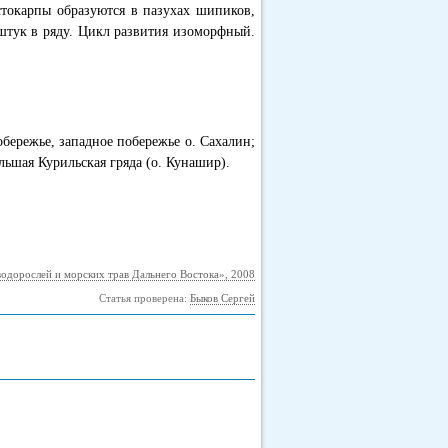
токарпы образуются в пазухах шипиков,
 штук в ряду. Цикл развития изоморфный.
бережье, западное побережье о. Сахалин;
льшая Курильская гряда (о. Кунашир).
водорослей и морских трав Дальнего Востока», 2008
Статья проверена:
Быков Сергей