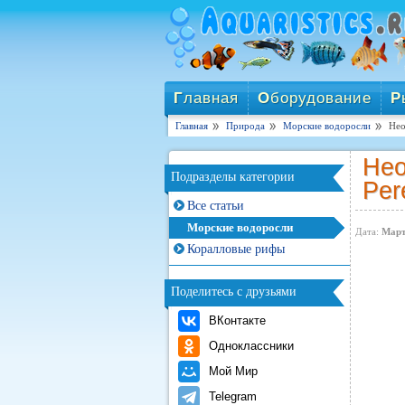
Г
лавная
О
борудование
Р
Главная
Природа
Морские водоросли
Нео
Нео
Подразделы категории
Per
Все статьи
Морские водоросли
Дата:
Март
Коралловые рифы
Поделитесь с друзьями
ВКонтакте
Одноклассники
Мой Мир
Telegram