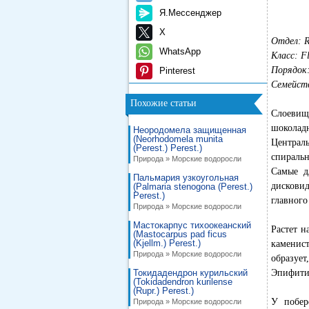
Я.Мессенджер
X
Отдел: R
WhatsApp
Класс: F
Порядок:
Pinterest
Семейств
Похожие статьи
Слоевищ
шоколадн
Неородомела защищенная
(Neorhodomela munita
Централ
(Perest.) Perest.)
спираль
Природа » Морские водоросли
Самые д
Пальмария узкоугольная
дискови
(Palmaria stenogona (Perest.)
Perest.)
главного
Природа » Морские водоросли
Мастокарпус тихоокеанский
Растет н
(Mastocarpus pad ficus
(Kjellm.) Perest.)
каменист
Природа » Морские водоросли
образу
Токидадендрон курильский
Эпифитир
(Tokidadendron kurilense
(Rupr.) Perest.)
У побер
Природа » Морские водоросли