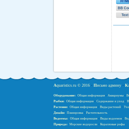
HTM
BB Co
Text
A
quaristics.ru © 2016
•
П
исьмо админу
•
К
Оборудование:
Общая информация
·
Аквариумы
·
В
Рыбки:
Общая информация
·
Содержание и уход
·
В
Растения:
Общая информация
·
Виды растений
·
Ухо
Дизайн:
Планировка
·
Растительность
Водоемы:
Общая информация
·
Виды водоемов
·
Во
Природа:
Морские водоросли
·
Коралловые рифы