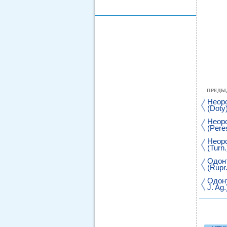
ПРЕДЫ
Неоро
(Doty
Неор
(Peres
Неоро
(Turn
Одонт
(Rupr.
Одонт
J. Ag.