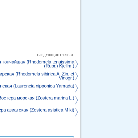
СЛЕДУЮЩИЕ СТАТЬИ
 тончайшая (Rhodomela tenuissima
(Rupr.) Kjellm.)
ская (Rhodomela sibirica A. Zin. et
Vinogr.)
ская (Laurencia nipponica Yamada)
Зостера морская (Zostera marina L.)
ра азиатская (Zostera asiatica Miki)