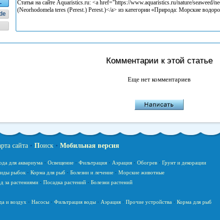
L
de
Комментарии к этой статье
Еще нет комментариев
арта сайта
•
П
оиск
•
Мобильная версия
ода для аквариума
·
Освещение
·
Фильтрация
·
Аэрация
·
Обогрев
·
Грунт и декорации
иды рыбок
·
Корма для рыб
·
Болезни и лечение
·
Морские животные
д за растениями
·
Посадка растений
·
Болезни растений
да и воздух
·
Насосы
·
Фильтрация воды
·
Аэрация
·
Прочие устройства
·
Корма для рыб