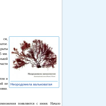
5 см,
атое.
крыты
5 мм.
нькой
части
стом и
ей не
Неородомела вальковатая
»
иями.
змножения появляются с июня. Начало