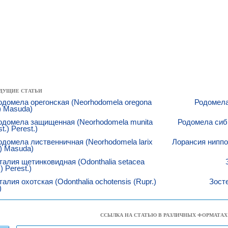
ДУЩИЕ СТАТЬИ
домела орегонская (Neorhodomela oregona
Родомела
) Masuda)
одомела защищенная (Neorhodomela munita
Родомела сибир
t.) Perest.)
домела лиственничная (Neorhodomela larix
Лорансия ниппон
.) Masuda)
алия щетинковидная (Odonthalia setacea
) Perest.)
алия охотская (Odonthalia ochotensis (Rupr.)
Зосте
)
ССЫЛКА НА СТАТЬЮ В РАЗЛИЧНЫХ ФОРМАТАХ