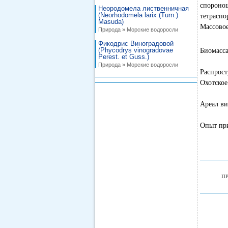
спороно
Неородомела лиственничная
(Neorhodomela larix (Turn.)
тетраспо
Masuda)
Массовое
Природа » Морские водоросли
Фикодрис Виноградовой
(Phycodrys vinogradovae
Биомасса
Perest. et Guss.)
Природа » Морские водоросли
Распрост
Охотское
Ареал ви
Опыт при
П