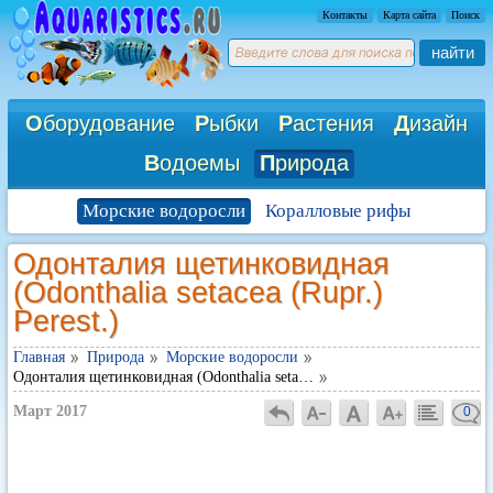
Контакты
Карта сайта
Поиск
найти
О
борудование
Р
ыбки
Р
астения
Д
изайн
В
одоемы
П
рирода
Морские водоросли
Коралловые рифы
Одонталия щетинковидная
(Odonthalia setacea (Rupr.)
Perest.)
Главная
Природа
Морские водоросли
Одонталия щетинковидная (Odonthalia seta…
Март 2017
0