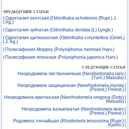
ПРЕДЫДУЩИЕ СТАТЬИ
Одонталия охотская (Odonthalia ochotensis (Rupr.) J.
Ag.)
Одонталия зубчатая (Odonthalia dentata (L) Lyngb.)
Одонталия щитконосная (Odonthalia corymbifera (GmeL)
J. Ag.)
Полисифония Морроу (Polysiphonia morrowii Harv.)
Полисифония японская (Polysiphonia japonica Harv.)
СЛЕДУЮЩИЕ СТАТЬИ
Неородомела лиственничная (Neorhodomela larix
(Turn.) Masuda)
Неородомела защищенная (Neorhodomela munita
(Perest.) Perest.)
Неородомела орегонская (Neorhodomela oregona (Doty)
Masuda)
Неородомела вальковатая (Neorhodomela teres
(Perest.) Perest.)
Родомела тончайшая (Rhodomela tenuissima (Rupr.)
Kjellm.)