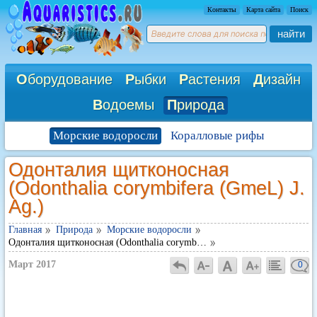
Контакты
Карта сайта
Поиск
найти
О
борудование
Р
ыбки
Р
астения
Д
изайн
В
одоемы
П
рирода
Морские водоросли
Коралловые рифы
Одонталия щитконосная
(Odonthalia corymbifera (GmeL) J.
Ag.)
Главная
Природа
Морские водоросли
Одонталия щитконосная (Odonthalia corymb…
Март 2017
0