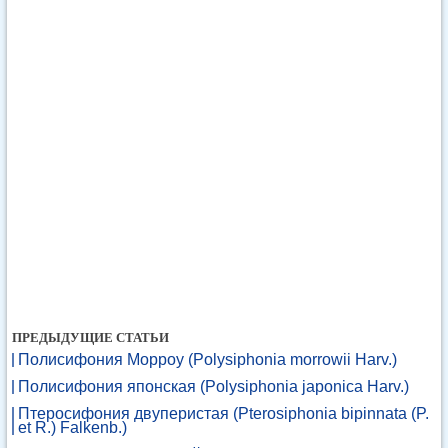
ПРЕДЫДУЩИЕ СТАТЬИ
Полисифония Морроу (Polysiphonia morrowii Harv.)
Полисифония японская (Polysiphonia japonica Harv.)
Птеросифония двуперистая (Pterosiphonia bipinnata (P.
et R.) Falkenb.)