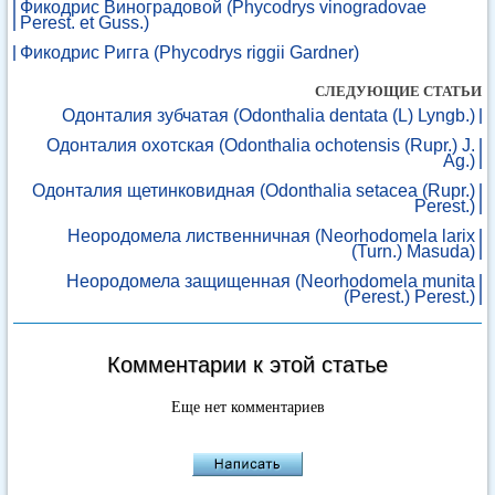
Фикодрис Виноградовой (Phycodrys vinogradovae
Perest. et Guss.)
Фикодрис Ригга (Phycodrys riggii Gardner)
СЛЕДУЮЩИЕ СТАТЬИ
Одонталия зубчатая (Odonthalia dentata (L) Lyngb.)
Одонталия охотская (Odonthalia ochotensis (Rupr.) J.
Ag.)
Одонталия щетинковидная (Odonthalia setacea (Rupr.)
Perest.)
Неородомела лиственничная (Neorhodomela larix
(Turn.) Masuda)
Неородомела защищенная (Neorhodomela munita
(Perest.) Perest.)
Комментарии к этой статье
Еще нет комментариев