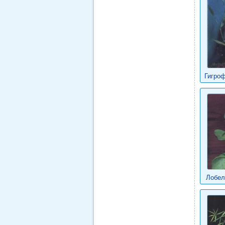
Гигро
Лобел