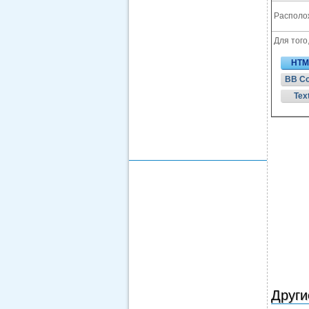
Располож
Для того
HTM
BB C
Tex
Други