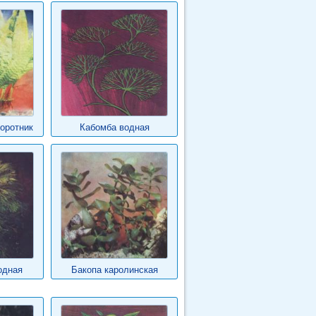
оротник
Кабомба водная
одная
Бакопа каролинская