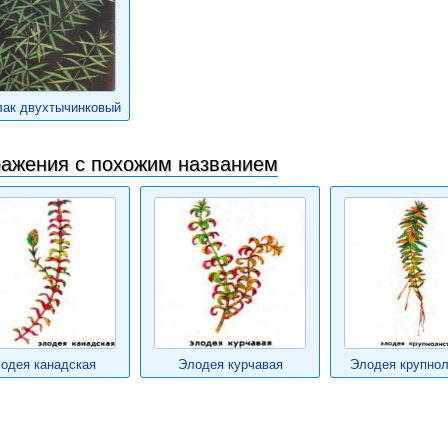
лак двухтычинковый
ажения с похожим названием
одея канадская
Элодея курчавая
Элодея крупнол