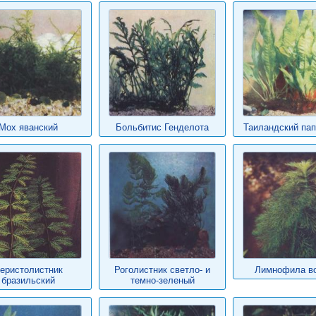
Мох яванский
Больбитис Генделота
Таиландский пап
еристолистник
Роголистник светло- и
Лимнофила в
бразильский
темно-зеленый