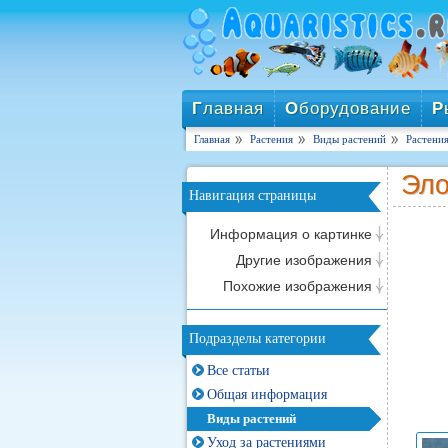
Г
лавная
О
борудование
Р
Главная
Растения
Виды растений
Растени
Эло
Навигация страницы
Информация о картинке
Другие изображения
Похожие изображения
Подразделы категории
Все статьи
Общая информация
Виды растений
Уход за растениями