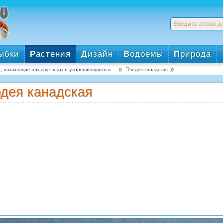
ыбки
Р
астения
Д
изайн
В
одоемы
П
рирода
я, плавающие в толще воды и укореняющиеся в…
Элодея канадская
дея канадская