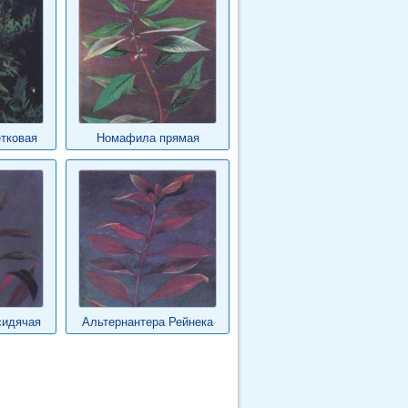
тковая
Номафила прямая
сидячая
Альтернантера Рейнека