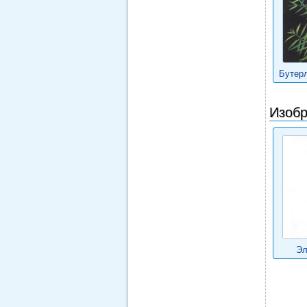
Бутер
Изобр
Эл