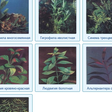
фила многосемянная
Гигрофила иволистная
Синема трехцве
ия кровяно-красная
Людвигия болотная
Альтернантера 