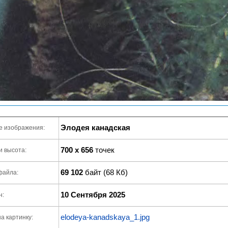
Элодея канадская
е изображения:
700 x 656
точек
и высота:
69 102
байт (68 Кб)
файла:
10 Сентября 2025
н:
elodeya-kanadskaya_1.jpg
а картинку: