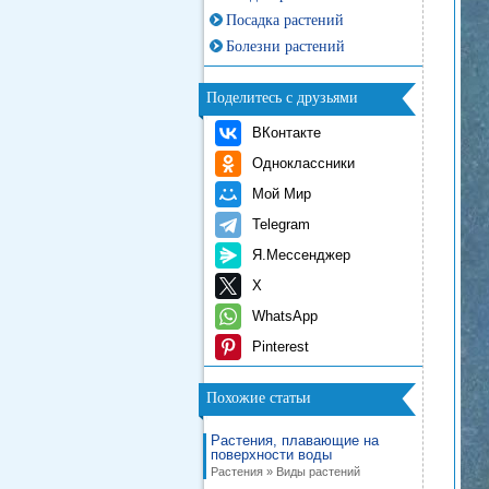
Посадка растений
Болезни растений
Поделитесь с друзьями
ВКонтакте
Одноклассники
Мой Мир
Telegram
Я.Мессенджер
X
WhatsApp
Pinterest
Похожие статьи
Растения, плавающие на
поверхности воды
Растения » Виды растений